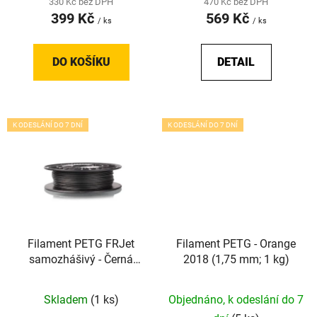
330 Kč bez DPH
470 Kč bez DPH
ů
399 Kč
569 Kč
/ ks
/ ks
DO KOŠÍKU
DETAIL
K ODESLÁNÍ DO 7 DNÍ
K ODESLÁNÍ DO 7 DNÍ
Filament PETG FRJet
Filament PETG - Orange
samozhášivý - Černá
2018 (1,75 mm; 1 kg)
(1,75 mm; 0,5 kg)
Skladem
(1 ks)
Objednáno, k odeslání do 7