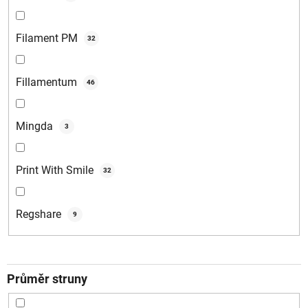
Filament PM
32
Fillamentum
46
Mingda
3
Print With Smile
32
Regshare
9
Průměr struny