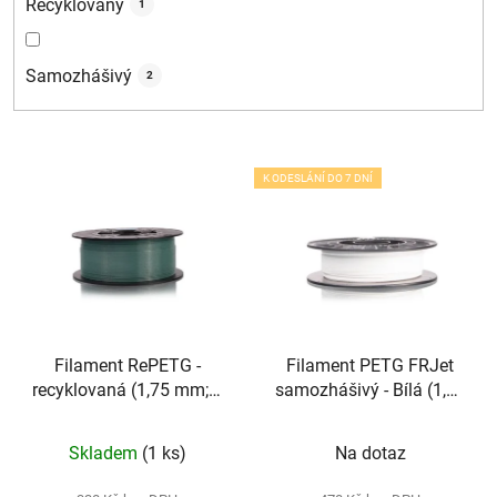
Recyklovaný
1
Samozhášivý
2
V
K ODESLÁNÍ DO 7 DNÍ
ý
p
i
s
p
r
Filament RePETG -
Filament PETG FRJet
o
recyklovaná (1,75 mm; 1
samozhášivý - Bílá (1,75
d
kg)
mm; 0,5 kg)
u
Skladem
(1 ks)
Na dotaz
k
t