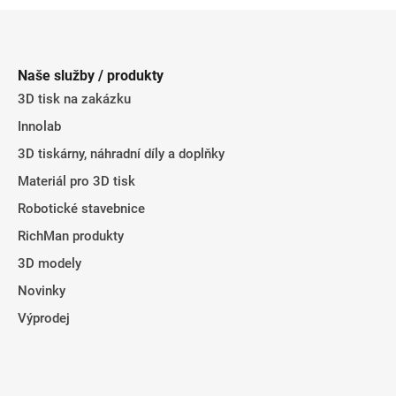
á
d
Z
n
a
á
í
c
p
í
Naše služby / produkty
p
a
3D tisk na zakázku
r
t
v
Innolab
í
k
3D tiskárny, náhradní díly a doplňky
y
Materiál pro 3D tisk
v
ý
Robotické stavebnice
p
RichMan produkty
i
s
3D modely
u
Novinky
Výprodej