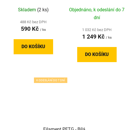
Skladem
(2 ks)
Objednáno, k odeslání do 7
dní
488 Kč bez DPH
590 Kč
1 032 Kč bez DPH
/ ks
1 249 Kč
/ ks
DO KOŠÍKU
DO KOŠÍKU
K ODESLÁNÍ DO 7 DNÍ
Filament PETG - Bílá