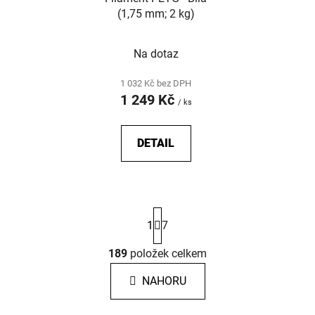
(1,75 mm; 2 kg)
Na dotaz
1 032 Kč bez DPH
1 249 Kč
/ ks
DETAIL
S
1
7
t
r
á
189
položek celkem
O
n
v
k
NAHORU
l
o
á
v