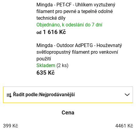
Mingda - PET-CF - Uhlíkem vyztužený
filament pro pevné a tepelně odolné
technické díly
Objednáno, k odeslání do 7 dní
1 616 Kč
od
Mingda - Outdoor AdPETG - Houževnatý
světlopropustný filament pro venkovní
použití
Skladem
(2 ks)
635 Kč
Ř
Řadit podle:
Nejprodávanější
a
z
Cena
e
n
399
Kč
4461
Kč
í