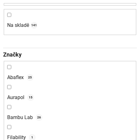
p
r
o
d
Na skladě
141
u
k
t
Značky
ů
Abaflex
25
Aurapol
15
Bambu Lab
26
Filability
1