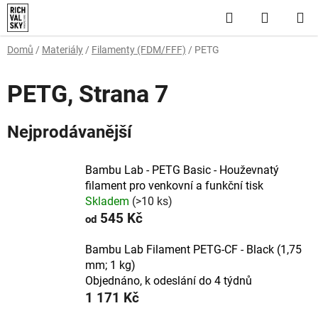
Přejít
Hledat
NÁKUP
na
obsah
KOŠÍK
Domů
/
Materiály
/
Filamenty (FDM/FFF)
/
PETG
PETG
, Strana 7
Nejprodávanější
Bambu Lab - PETG Basic - Houževnatý
filament pro venkovní a funkční tisk
Skladem
(>10 ks)
545 Kč
od
Bambu Lab Filament PETG-CF - Black (1,75
mm; 1 kg)
Objednáno, k odeslání do 4 týdnů
1 171 Kč