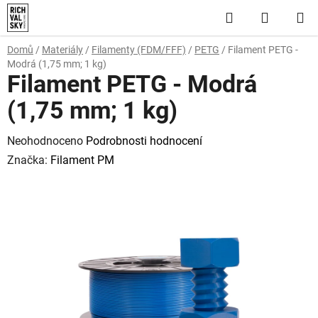
Přejít
Hledat
NÁKUP
na
obsah
KOŠÍK
Domů
/
Materiály
/
Filamenty (FDM/FFF)
/
PETG
/
Filament PETG -
Modrá (1,75 mm; 1 kg)
Filament PETG - Modrá
(1,75 mm; 1 kg)
Průměrné
Neohodnoceno
Podrobnosti hodnocení
hodnocení
Značka:
Filament PM
produktu
je
0,0
z
5
hvězdiček.