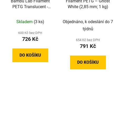
Bambu Lab Filament
Filament PETG – Ghost
PETG Translucent -
White (2,85 mm; 1 kg)
Purple (1,75 mm; 1 kg)
Skladem
(3 ks)
Objednáno, k odeslání do 7
týdnů
600 Kč bez DPH
726 Kč
654 Kč bez DPH
791 Kč
DO KOŠÍKU
DO KOŠÍKU