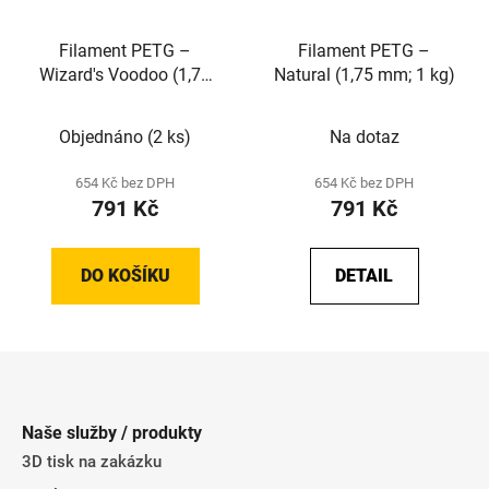
Filament PETG –
Filament PETG –
Wizard's Voodoo (1,75
Natural (1,75 mm; 1 kg)
mm; 0,75 kg)
Objednáno
(2 ks)
Na dotaz
654 Kč bez DPH
654 Kč bez DPH
791 Kč
791 Kč
DO KOŠÍKU
DETAIL
Z
á
p
Naše služby / produkty
a
3D tisk na zakázku
t