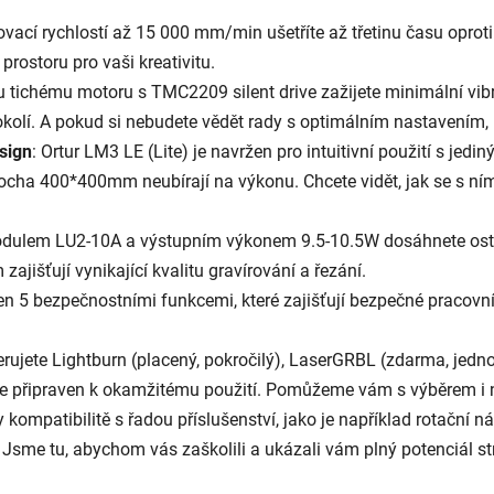
rovací rychlostí až 15 000 mm/min ušetříte až třetinu času opro
prostoru pro vaši kreativitu.
u tichému motoru s TMC2209 silent drive zažijete minimální vib
é okolí. A pokud si nebudete vědět rady s optimálním nastavením
sign
: Ortur LM3 LE (Lite) je navržen pro intuitivní použití s j
ha 400*400mm neubírají na výkonu. Chcete vidět, jak se s ním 
odulem LU2-10A a výstupním výkonem 9.5-10.5W dosáhnete ostrý
išťují vynikající kvalitu gravírování a řezání.
ven 5 bezpečnostními funkcemi, které zajišťují bezpečné pracovní 
ferujete Lightburn (placený, pokročilý), LaserGRBL (zdarma, jed
) je připraven k okamžitému použití. Pomůžeme vám s výběrem i n
y kompatibilitě s řadou příslušenství, jako je například rotační 
. Jsme tu, abychom vás zaškolili a ukázali vám plný potenciál st