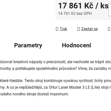
17 861 Kč
/ ks
14 761 Kč bez DPH
Měrná cena:
Tisk
Zeptat se
Parametry
Hodnocení
lizovat kreativní nápady s precizností, ale nechcete se trápit 
tvorby a potřebujete spolehlivého průvodce? Víme, že začátky m
, které hledáte. Tento stroj kombinuje vysokou rychlost, tichý pro
rmy. A co je nejdůležitější, za Ortur Laser Master 3 LE (Lite) st
 vašeho nového stroje dostali maximum.