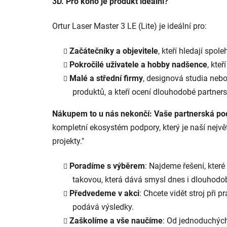
3D. Pro koho je produkt ideální?
Ortur Laser Master 3 LE (Lite) je ideální pro:
Začátečníky a objevitele
, kteří hledají spo
Pokročilé uživatele a hobby nadšence
, kte
Malé a střední firmy
, designová studia nebo
produktů, a kteří ocení dlouhodobé partnerst
Nákupem to u nás nekončí: Vaše partnerská 
kompletní ekosystém podpory, který je naší nejvě
projekty."
Poradíme s výběrem
: Najdeme řešení, kter
takovou, která dává smysl dnes i dlouhodo
Předvedeme v akci
: Chcete vidět stroj při 
podává výsledky.
Zaškolíme a vše naučíme
: Od jednoduchých