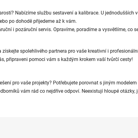
starostí? Nabízíme službu sestavení a kalibrace. U jednodušších 
, nebo po dohodě přijedeme až k vám.
ruční i pozáruční servis. Opravíme, poradíme a vysvětlíme, co se s
a získejte spolehlivého partnera pro vaše kreativní i profesionáln
vás, připraveni pomoci vám s každým krokem vaší tvůrčí cesty!
avé řešení pro vaše projekty? Potřebujete porovnat s jiným modele
rníků vám rád co nejdříve odpoví. Neexistují hloupé otázky, jen p