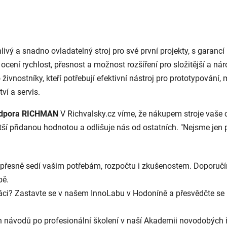
lehlivý a snadno ovladatelný stroj pro své první projekty, s garan
ří ocení rychlost, přesnost a možnost rozšíření pro složitější a nár
 živnostníky, kteří potřebují efektivní nástroj pro prototypování
ví a servis.
podpora RICHMAN
V Richvalsky.cz víme, že nákupem stroje vaše 
tší přidanou hodnotou a odlišuje nás od ostatních. "Nejsme jen p
é přesně sedí vašim potřebám, rozpočtu i zkušenostem. Doporučí
bě.
práci? Zastavte se v našem InnoLabu v Hodoníně a přesvědčte se na
 návodů po profesionální školení v naší Akademii novodobých ř