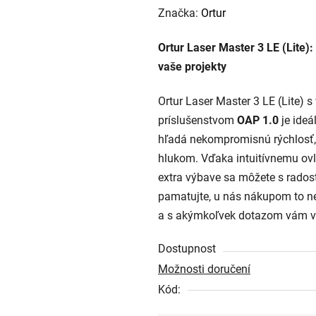
hodnocení
Značka:
Ortur
produktu
Ortur Laser Master 3 LE (Lite):
je
vaše projekty
0,0
z
Ortur Laser Master 3 LE (Lite)
5
príslušenstvom
OAP 1.0
je ideá
hvězdiček.
hľadá nekompromisnú rýchlosť,
hlukom. Vďaka intuitívnemu ov
extra výbave sa môžete s radosť
pamatujte, u nás nákupom to n
a s akýmkoľvek dotazom vám v
Dostupnost
Možnosti doručení
Kód: