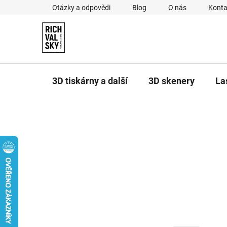
Přejít
Otázky a odpovědi
Blog
O nás
Konta
na
obsah
3D tiskárny a další
3D skenery
La