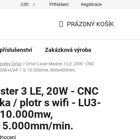
CZK
Přihlášení
Registrace
PRÁZDNÝ KOŠÍK
NÁKUPNÍ
KOŠÍK
příslušenství
Zakázková výroba
avírky Ortur
/
Ortur Laser Master 3 LE, 20W - CNC
 LU3-20B+OAP 1.0, 10.000mw, 400x400mm,
ster 3 LE, 20W - CNC
ka / plotr s wifi - LU3-
 10.000mw,
15.000mm/min.
dnocení