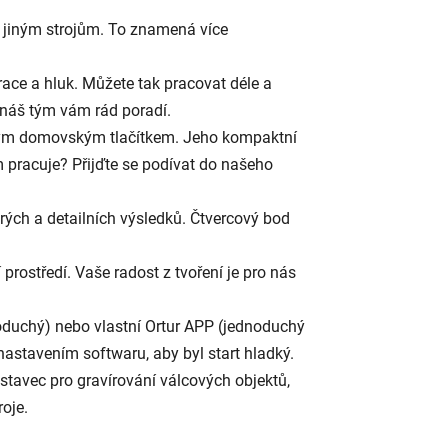
ti jiným strojům. To znamená více
race a hluk. Můžete tak pracovat déle a
, náš tým vám rád poradí.
ediným domovským tlačítkem. Jeho kompaktní
pracuje? Přijďte se podívat do našeho
ch a detailních výsledků. Čtvercový bod
prostředí. Vaše radost z tvoření je pro nás
noduchý) nebo vlastní Ortur APP (jednoduchý
astavením softwaru, aby byl start hladký.
nástavec pro gravírování válcových objektů,
roje.