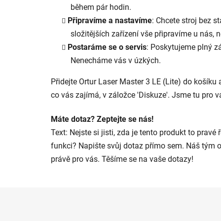
během pár hodin.
Připravíme a nastavíme
: Chcete stroj bez 
složitějších zařízení vše připravíme u nás
Postaráme se o servis
: Poskytujeme plný zá
Nenecháme vás v úzkých.
Přidejte Ortur Laser Master 3 LE (Lite) do košíku 
co vás zajímá, v záložce 'Diskuze'. Jsme tu pro 
Máte dotaz? Zeptejte se nás!
Text: Nejste si jisti, zda je tento produkt to pr
funkci? Napište svůj dotaz přímo sem. Náš tým odbo
právě pro vás. Těšíme se na vaše dotazy!
Z
á