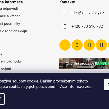
né informace
Kontakty
 a odpovědi
idea@richvalsky.cz
ace a vrácení
ní podmínky
+420 730 516 782
a osobních údajů
ty
ení obchodu
k pojmů
oužívá soubory cookie. Dalším procházením tohoto
jete souhlas s jejich používáním.. Více informací
zde
.
í
. Všechna práva vyhrazena.