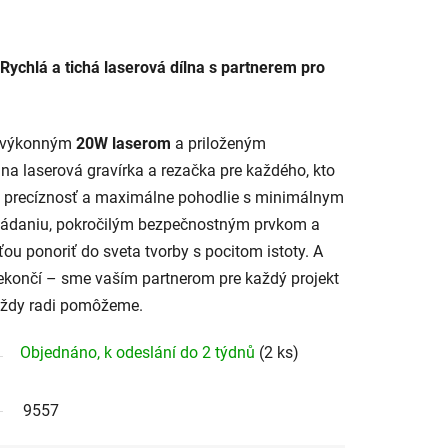
 Rychlá a tichá laserová dílna s partnerem pro
 s výkonným
20W laserom
a priloženým
lna laserová gravírka a rezačka pre každého, kto
 precíznosť a maximálne pohodlie s minimálnym
ládaniu, pokročilým bezpečnostným prvkom a
ou ponoriť do sveta tvorby s pocitom istoty. A
ekončí – sme vaším partnerom pre každý projekt
ždy radi pomôžeme.
Objednáno, k odeslání do 2 týdnů
(2 ks)
9557