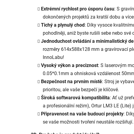
Extrémní rychlost pro úsporu času
: S graví
dokončených projektů za kratší dobu a více 
Tichý a plynulý chod
: Díky vysoce kvalitním
pohodlněji, aniž byste rušili sebe nebo sv
Jednoduchost ovládání a minimalistický de
rozměry 614x588x128 mm a gravírovací ploc
InnoLabu!
Vysoký výkon a preciznost
: S laserovým m
0.05*0.1mm a ohnisková vzdálenost 50mm zaj
Bezpečnost na prvním místě
: Stroj je vyba
prioritou, ale vaše bezpečí je klíčové.
Široká softwarová kompatibilita
: Ať už pre
a profesionální režim), Ortur LM3 LE (Lite
Připravenost na vaše budoucí projekty
: Dík
se vaše možnosti tvoření neustále rozšiřují