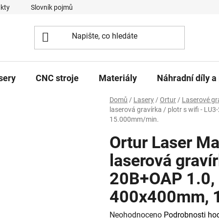
kty
Slovník pojmů
sery
CNC stroje
Materiály
Náhradní díly a 
Domů
/
Lasery
/
Ortur
/
Laserové gr
laserová gravírka / plotr s wifi -
15.000mm/min.
Ortur Laser Ma
laserová gravír
20B+OAP 1.0,
400x400mm, 
Průměrné
Neohodnoceno
Podrobnosti ho