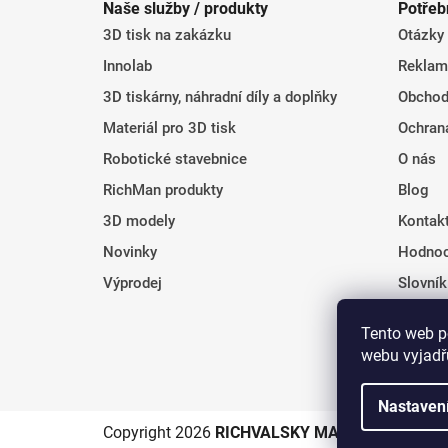
Naše služby / produkty
Potřeb
p
3D tisk na zakázku
Otázky
a
t
Innolab
Reklam
í
3D tiskárny, náhradní díly a doplňky
Obchod
Materiál pro 3D tisk
Ochran
Robotické stavebnice
O nás
RichMan produkty
Blog
3D modely
Kontak
Novinky
Hodnoc
Výprodej
Slovní
Tento web p
webu vyjadřu
Nastaven
Copyright 2026
RICHVALSKY MANUFACTURING