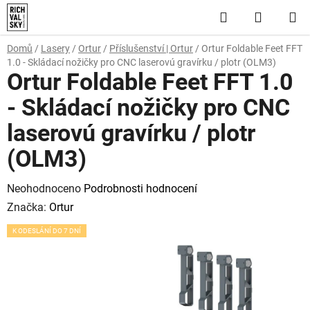
Přejít
Hledat
NÁKUP
na
obsah
KOŠÍK
Domů
/
Lasery
/
Ortur
/
Příslušenství | Ortur
/
Ortur Foldable Feet FFT
1.0 - Skládací nožičky pro CNC laserovú gravírku / plotr (OLM3)
Ortur Foldable Feet FFT 1.0
- Skládací nožičky pro CNC
laserovú gravírku / plotr
(OLM3)
Průměrné
Neohodnoceno
Podrobnosti hodnocení
hodnocení
Značka:
Ortur
produktu
K ODESLÁNÍ DO 7 DNÍ
je
0,0
z
5