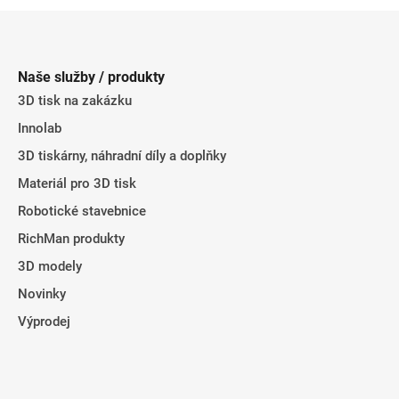
Z
á
p
Naše služby / produkty
a
3D tisk na zakázku
t
Innolab
í
3D tiskárny, náhradní díly a doplňky
Materiál pro 3D tisk
Robotické stavebnice
RichMan produkty
3D modely
Novinky
Výprodej