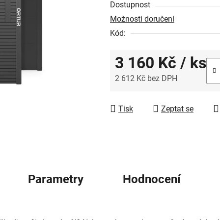
Dostupnost
je
Možnosti doručení
0,0
Kód:
z
5
3 160 Kč
/ ks
hvězdiček.
2 612 Kč bez DPH
Měrná cena:
Tisk
Zeptat se
Parametry
Hodnocení