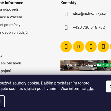
né informace
Kontakty
 a odpovědi
idea@richvalsky.cz
ace a vrácení
ní podmínky
+420 730 516 782
a osobních údajů
ty
ení obchodu
k pojmů
oužívá soubory cookie. Dalším procházením tohoto
jete souhlas s jejich používáním.. Více informací
zde
.
í
. Všechna práva vyhrazena.