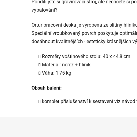
Pořídili jste si gravírovací stroj, ale nechcete s
vypalování?
Ortur pracovní deska je vyrobena ze slitiny hliní
Speciální vroubkovaný povrch poskytuje optimální
dosáhnout kvalitnějších - esteticky krásnějších 
Rozměry voštinového stolu: 40 x 44,8 cm
Materiál: nerez + hliník
Váha: 1,75 kg
Obsah balení:
komplet příslušenství k sestavení viz návod 
Z
á