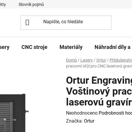
kty
Slovník pojmů
sery
CNC stroje
Materiály
Náhradní díly a 
Domů
/
Lasery
/
Ortur
/
Příslušenství
pracovní stůl pro CNC laserovú graví
Ortur Engravin
Voštinový prac
laserovú gravír
Průměrné
Neohodnoceno
Podrobnosti ho
hodnocení
Značka:
Ortur
produktu