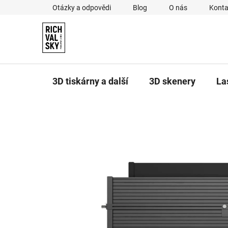
Přejít
Otázky a odpovědi
Blog
O nás
Konta
na
obsah
3D tiskárny a další
3D skenery
La