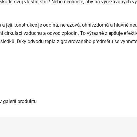
i poškodit svůj vlastní stůl? Nebo nechcete, aby na vyřezávaných 
ku a její konstrukce je odolná, nerezová, ohnivzdorná a hlavně n
 cirkulaci vzduchu a odvod zplodin. To výrazně zlepšuje efektiv
výsledků. Díky odvodu tepla z gravírovaného předmětu se vyhnete 
v galerii produktu