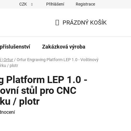
CZK
Přihlášení
Registrace
PRÁZDNÝ KOŠÍK
NÁKUPNÍ
KOŠÍK
příslušenství
Zakázková výroba
 | Ortur
/
Ortur Engraving Platform LEP 1.0 - Voštinový
rku / plotr
g Platform LEP 1.0 -
ovní stůl pro CNC
ku / plotr
dnocení