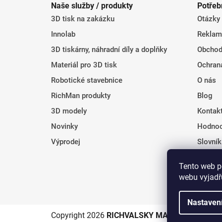
Naše služby / produkty
Potřeb
p
3D tisk na zakázku
Otázky
a
t
Innolab
Reklam
í
3D tiskárny, náhradní díly a doplňky
Obchod
Materiál pro 3D tisk
Ochran
Robotické stavebnice
O nás
RichMan produkty
Blog
3D modely
Kontak
Novinky
Hodnoc
Výprodej
Slovní
Tento web p
webu vyjadřu
Nastaven
Copyright 2026
RICHVALSKY MANUFACTURING