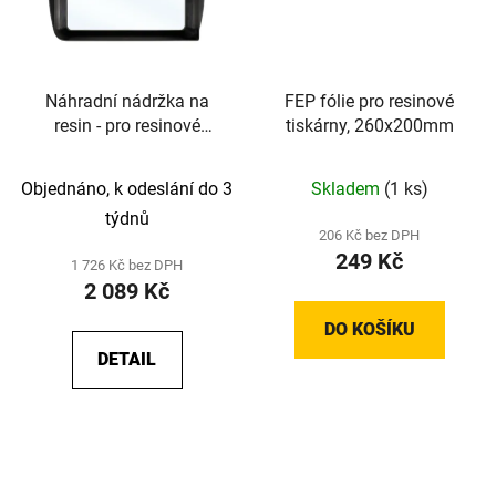
Náhradní nádržka na
FEP fólie pro resinové
resin - pro resinové
tiskárny, 260x200mm
tiskárny - originální
náhradní díl od Elegoo -
Objednáno, k odeslání do 3
Skladem
(1 ks)
Saturn 2 8K
týdnů
206 Kč bez DPH
249 Kč
1 726 Kč bez DPH
2 089 Kč
DO KOŠÍKU
DETAIL