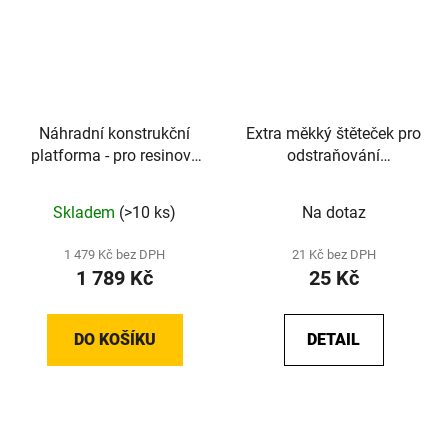
Náhradní konstrukční
Extra měkký štěteček pro
platforma - pro resinové
odstraňování
tiskárny - originální
nevytvrzené přiskyřice
náhradní díl od Elegoo -
Skladem
(>10 ks)
Na dotaz
Saturn 2 8K
1 479 Kč bez DPH
21 Kč bez DPH
1 789 Kč
25 Kč
DO KOŠÍKU
DETAIL