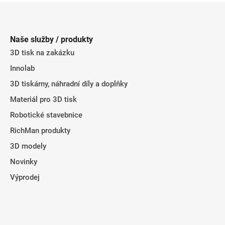
Z
á
p
Naše služby / produkty
a
3D tisk na zakázku
t
Innolab
í
3D tiskárny, náhradní díly a doplňky
Materiál pro 3D tisk
Robotické stavebnice
RichMan produkty
3D modely
Novinky
Výprodej