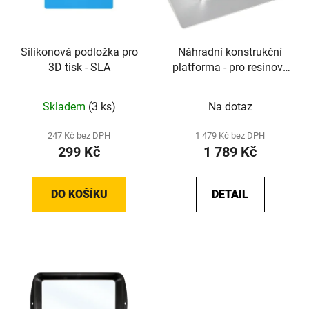
Silikonová podložka pro
Náhradní konstrukční
3D tisk - SLA
platforma - pro resinové
tiskárny - originální
náhradní díl od Anycubic
Skladem
(3 ks)
Na dotaz
- Photon M3 Max
247 Kč bez DPH
1 479 Kč bez DPH
299 Kč
1 789 Kč
DO KOŠÍKU
DETAIL