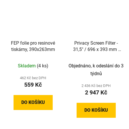
FEP folie pro resinové
Privacy Screen Filter -
tiskárny, 390x263mm
31,5" / 696 x 393 mm -
Ochranný privátní filtr
pro monitor s
Skladem
(4 ks)
Objednáno, k odeslání do 3
reverzibilním designem
týdnů
462 Kč bez DPH
559 Kč
2 436 Kč bez DPH
2 947 Kč
DO KOŠÍKU
DO KOŠÍKU