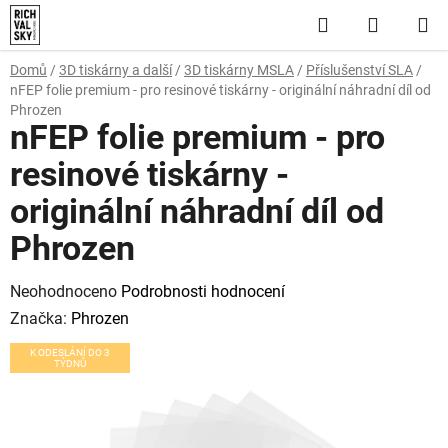
Přejít
Hledat
NÁKUP
na
obsah
KOŠÍK
Domů
/
3D tiskárny a další
/
3D tiskárny MSLA
/
Příslušenství SLA
/
nFEP folie premium - pro resinové tiskárny - originální náhradní díl od
Phrozen
nFEP folie premium - pro
resinové tiskárny -
originální náhradní díl od
Phrozen
Průměrné
Neohodnoceno
Podrobnosti hodnocení
hodnocení
Značka:
Phrozen
produktu
K ODESLÁNÍ DO 3
TÝDNŮ
je
0,0
z