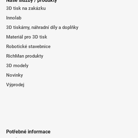
Naše služby / produkty
a
3D tisk na zakázku
t
Innolab
í
3D tiskárny, náhradní díly a doplňky
Materiál pro 3D tisk
Robotické stavebnice
RichMan produkty
3D modely
Novinky
Výprodej
Potřebné informace