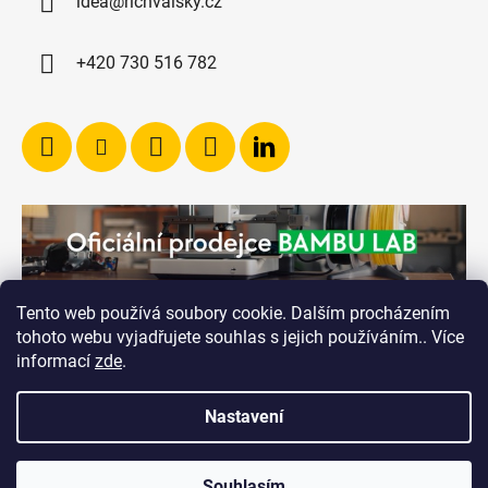
idea@richvalsky.cz
+420 730 516 782
Tento web používá soubory cookie. Dalším procházením
tohoto webu vyjadřujete souhlas s jejich používáním.. Více
informací
zde
.
Nastavení
Vytvořil Shoptet
Souhlasím