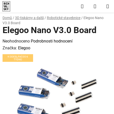
Přejít
Hledat
NÁKUP
na
obsah
KOŠÍK
Domů
/
3D tiskárny a další
/
Robotické stavebnice
/
Elegoo Nano
V3.0 Board
Elegoo Nano V3.0 Board
Průměrné
Neohodnoceno
Podrobnosti hodnocení
hodnocení
Značka:
Elegoo
produktu
K ODESLÁNÍ DO 6
TÝDNŮ
je
0,0
z
5
hvězdiček.