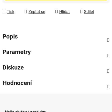
Tisk
Zeptat se
Hlídat
Sdílet
Popis
Parametry
Diskuze
Hodnocení
Z
á
p