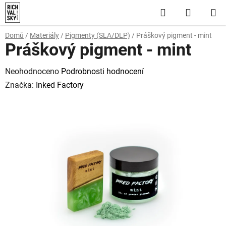
Přejít
Hledat
NÁKUP
na
obsah
KOŠÍK
Domů
/
Materiály
/
Pigmenty (SLA/DLP)
/
Práškový pigment - mint
Práškový pigment - mint
Průměrné
Neohodnoceno
Podrobnosti hodnocení
hodnocení
Značka:
Inked Factory
produktu
je
0,0
z
5
hvězdiček.