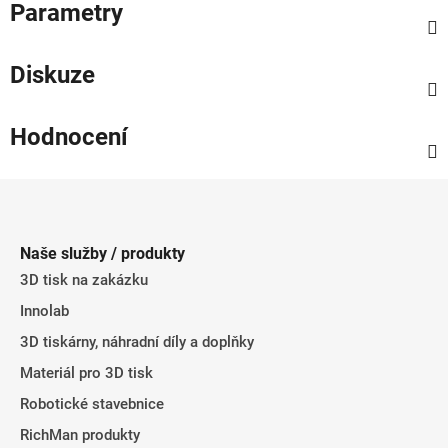
Parametry
Diskuze
Hodnocení
Z
á
p
Naše služby / produkty
a
3D tisk na zakázku
t
Innolab
í
3D tiskárny, náhradní díly a doplňky
Materiál pro 3D tisk
Robotické stavebnice
RichMan produkty