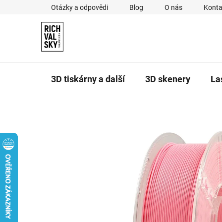
Přejít
Otázky a odpovědi
Blog
O nás
Konta
na
obsah
3D tiskárny a další
3D skenery
La