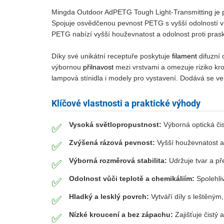
Mingda Outdoor AdPETG Tough Light-Transmitting je pokr
Spojuje osvědčenou pevnost PETG s vyšší odolností vů
PETG nabízí vyšší houževnatost a odolnost proti prask
Díky své unikátní receptuře poskytuje
filament
difuzní 
výbornou
přilnavost
mezi vrstvami a omezuje riziko krou
lampová stínidla i modely pro vystavení. Dodává se v
Klíčové vlastnosti a praktické výhody
Vysoká světlopropustnost:
Výborná optická čis
✅
Zvýšená rázová pevnost:
Vyšší houževnatost a 
✅
Výborná rozměrová stabilita:
Udržuje tvar a pře
✅
Odolnost vůči teplotě a chemikáliím:
Spolehliv
✅
Hladký a lesklý povrch:
Vytváří díly s leštěným
✅
Nízké kroucení a bez zápachu:
Zajišťuje čistý a
✅