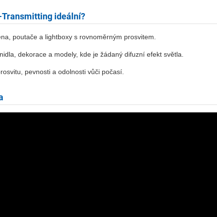
Transmitting ideální?
ena, poutače a lightboxy s rovnoměrným prosvitem.
idla, dekorace a modely, kde je žádaný difuzní efekt světla.
svitu, pevnosti a odolnosti vůči počasí.
a