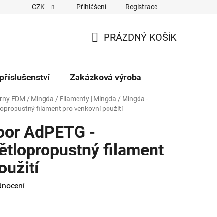
CZK
Přihlášení
Registrace
PRÁZDNÝ KOŠÍK
NÁKUPNÍ
KOŠÍK
příslušenství
Zakázková výroba
árny FDM
/
Mingda
/
Filamenty | Mingda
/
Mingda -
propustný filament pro venkovní použití
oor AdPETG -
ětlopropustný filament
oužití
dnocení