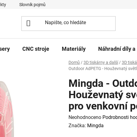
kty
Slovník pojmů
sery
CNC stroje
Materiály
Náhradní díly a 
Domů
/
3D tiskárny a další
/
3D tisk
Outdoor AdPETG - Houževnatý světlo
Mingda - Outd
Houževnatý sv
pro venkovní p
Průměrné
Neohodnoceno
Podrobnosti ho
hodnocení
Značka:
Mingda
produktu