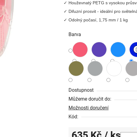
Houževnatý PETG s vysokou průsvi
je
Difuzní prosvit - ideální pro světel
0,0
Odolný počasí, 1,75 mm / 1 kg
z
5
Barva
hvězdiček.
Dostupnost
Můžeme doručit do:
Možnosti doručení
Kód:
635 Kč
/ ks