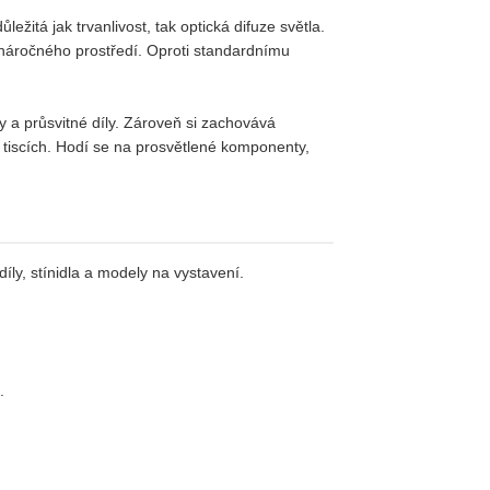
žitá jak trvanlivost, tak optická difuze světla.
 náročného prostředí. Oproti standardnímu
xy a průsvitné díly. Zároveň si zachovává
ch tiscích. Hodí se na prosvětlené komponenty,
íly, stínidla a modely na vystavení.
.