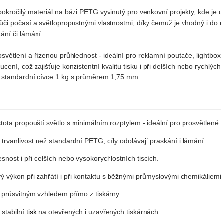
očilý materiál na bázi PETG vyvinutý pro venkovní projekty, kde je důle
či počasí a světlopropustnými vlastnostmi, díky čemuž je vhodný i do
ání či lámání.
osvětlení a řízenou průhlednost - ideální pro reklamní poutače, lightbo
cení, což zajišťuje konzistentní kvalitu tisku i při delších nebo rychlý
e standardní cívce 1 kg s průměrem 1,75 mm.
tota propouští světlo s minimálním rozptylem - ideální pro prosvětlené d
trvanlivost než standardní PETG, díly odolávají praskání i lámání.
snost i při delších nebo vysokorychlostních tiscích.
ý výkon při zahřátí i při kontaktu s běžnými průmyslovými chemikáliemi
, průsvitným vzhledem přímo z tiskárny.
 stabilní
tisk
na otevřených i uzavřených tiskárnách.