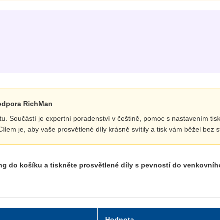
podpora RichMan
u. Součástí je expertní poradenství v češtině, pomoc s nastavením tis
lem je, aby vaše prosvětlené díly krásně svítily a tisk vám běžel bez st
g do košíku a tiskněte prosvětlené díly s pevností do venkovního
Hodnota