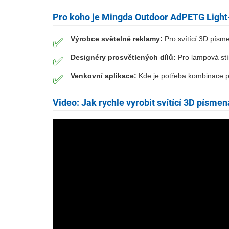
Pro koho je Mingda Outdoor AdPETG Light-
Výrobce světelné reklamy:
Pro svítící 3D písm
✅
Designéry prosvětlených dílů:
Pro lampová stín
✅
Venkovní aplikace:
Kde je potřeba kombinace pro
✅
Video: Jak rychle vyrobit svítící 3D písmen