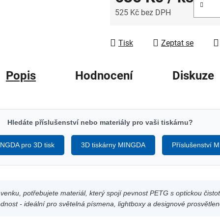
525 Kč bez DPH
Měrná cena:
Tisk
Zeptat se
Popis
Hodnocení
Diskuze
Hledáte příslušenství nebo materiály pro vaši tiskárnu?
INGDA pro 3D tisk
3D tiskárny MINGDA
Příslušenství
 venku, potřebujete materiál, který spojí pevnost PETG s optickou či
lednost - ideální pro světelná písmena, lightboxy a designové prosvětlen