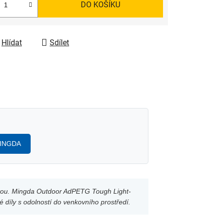
DO KOŠÍKU
Hlídat
Sdílet
 MINGDA
stotou. Mingda Outdoor AdPETG Tough Light-
é díly s odolností do venkovního prostředí.