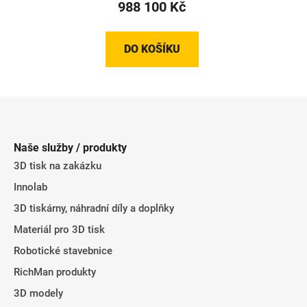
988 100 Kč
DO KOŠÍKU
Z
á
p
Naše služby / produkty
a
3D tisk na zakázku
t
Innolab
í
3D tiskárny, náhradní díly a doplňky
Materiál pro 3D tisk
Robotické stavebnice
RichMan produkty
3D modely