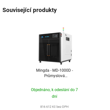
Související produkty
Mingda - MD-1000D -
Průmyslová
velkoformátová 3D
tiskárna s IDEX
Objednáno, k odeslání do 7
systémem a objemem 1
dní
m³
816 612 Kč bez DPH