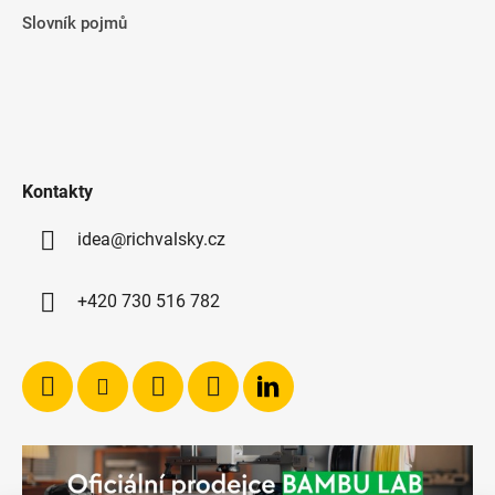
Slovník pojmů
Kontakty
idea@richvalsky.cz
+420 730 516 782