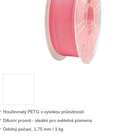
5
hvězdiček.
Houževnatý PETG s vysokou průsvitností
Difuzní prosvit - ideální pro světelná písmena
Odolný počasí, 1,75 mm / 1 kg