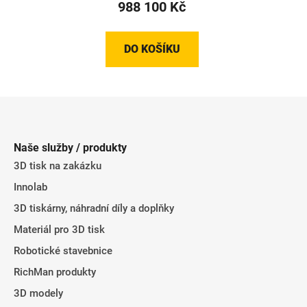
988 100 Kč
DO KOŠÍKU
Z
á
p
Naše služby / produkty
a
3D tisk na zakázku
t
Innolab
í
3D tiskárny, náhradní díly a doplňky
Materiál pro 3D tisk
Robotické stavebnice
RichMan produkty
3D modely