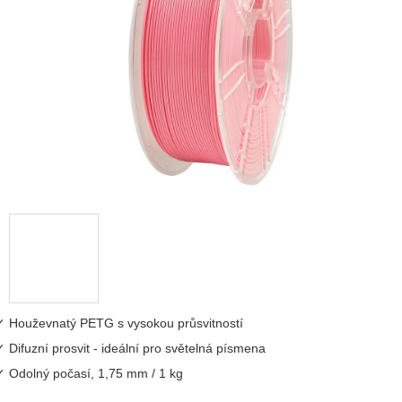
5
hvězdiček.
Houževnatý PETG s vysokou průsvitností
Difuzní prosvit - ideální pro světelná písmena
Odolný počasí, 1,75 mm / 1 kg