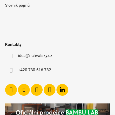
Slovník pojmů
Kontakty
idea@richvalsky.cz
+420 730 516 782