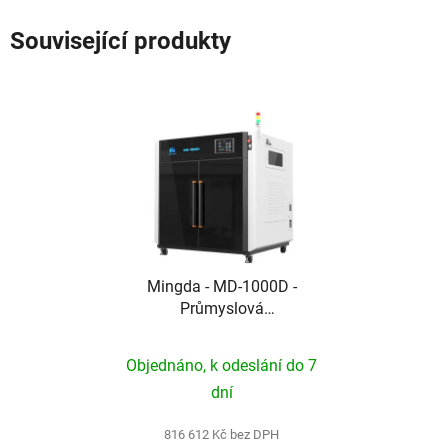
Související produkty
Mingda - MD-1000D -
Průmyslová
velkoformátová 3D
tiskárna s IDEX
Objednáno, k odeslání do 7
systémem a objemem 1
dní
m³
816 612 Kč bez DPH