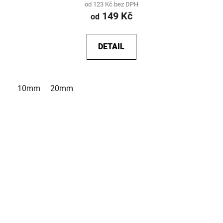
od 123 Kč bez DPH
149 Kč
od
DETAIL
10mm
20mm