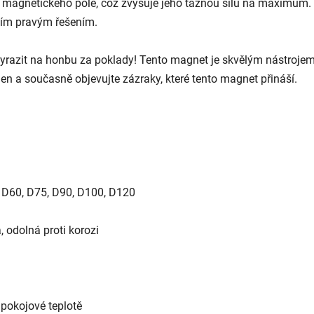
magnetického pole, což zvyšuje jeho tažnou sílu na maximum.
tím pravým řešením.
vyrazit na honbu za poklady! Tento magnet je skvělým nástroje
den a současně objevujte zázraky, které tento magnet přináší.
, D60, D75, D90, D100, D120
, odolná proti korozi
 pokojové teplotě