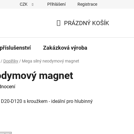
CZK
Přihlášení
Registrace
PRÁZDNÝ KOŠÍK
NÁKUPNÍ
KOŠÍK
příslušenství
Zakázková výroba
/
Doplňky
/
Mega silný neodymový magnet
eodymový magnet
dnocení
D20-D120 s kroužkem - ideální pro hlubinný