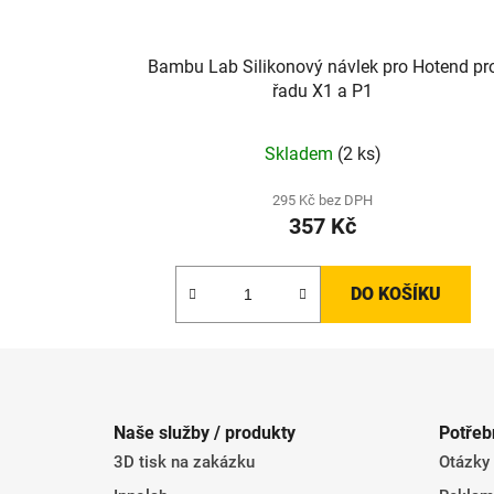
Bambu Lab Silikonový návlek pro Hotend pr
řadu X1 a P1
Skladem
(2 ks)
295 Kč bez DPH
357 Kč
DO KOŠÍKU
Z
á
Naše služby / produkty
Potřeb
p
3D tisk na zakázku
Otázky
a