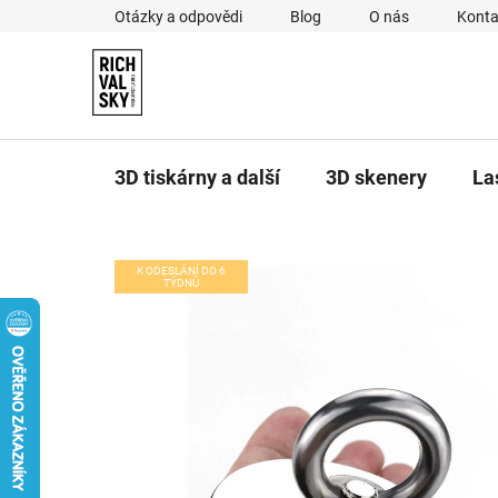
Přejít
Otázky a odpovědi
Blog
O nás
Konta
na
obsah
3D tiskárny a další
3D skenery
La
K ODESLÁNÍ DO 6
TÝDNŮ