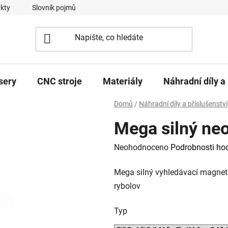
kty
Slovník pojmů
sery
CNC stroje
Materiály
Náhradní díly a 
Domů
/
Náhradní díly a příslušenství
Mega silný n
Průměrné
Neohodnoceno
Podrobnosti ho
hodnocení
Mega silný vyhledávací magnet 
produktu
rybolov
je
0,0
Typ
z