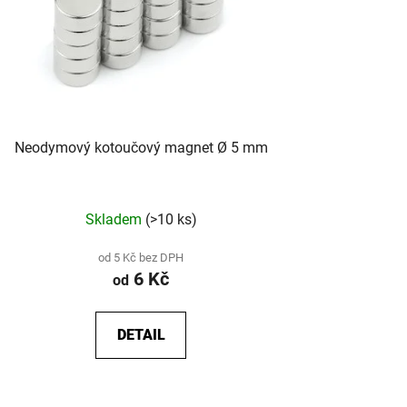
Neodymový kotoučový magnet Ø 5 mm
Skladem
(>10 ks)
od 5 Kč bez DPH
6 Kč
od
DETAIL