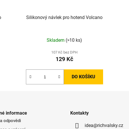
o
Silikonový návlek pro hotend Volcano
Skladem
(>10 ks)
107 Kč bez DPH
129 Kč
DO KOŠÍKU
né informace
Kontakty
 a odpovědi
idea@richvalsky.cz