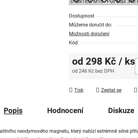
5
hvězdiček.
Dostupnost
Můžeme doručit do:
Možnosti doručení
Kód:
od
298 Kč
/ ks
od
246 Kč
bez DPH
Měrná cena:
Tisk
Zeptat se
Popis
Hodnocení
Diskuze
alitního neodymového magnetu, který nabízí extrémně silné př