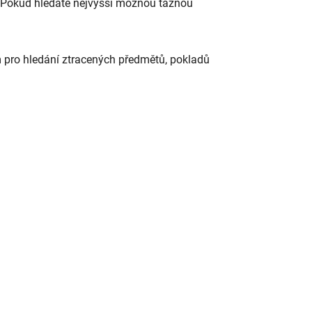
 Pokud hledáte nejvyšší možnou tažnou
m pro hledání ztracených předmětů, pokladů