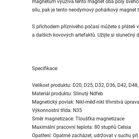
magnetům využívá tento magnet oba póly svého 
sílu, pak je tento neodymový pohárkový magnet 
S příchodem příznivého počasí můžete s přáteli 
a dalších kovových artefaktů. Užijte si slunečný 
Specifikace:
Velikost produktu: D20, D25, D32, D36, D42, D48
Materiál produktu: Slinutý Ndfeb
Magnetický povlak: Nikl-měď-nikl třívrstvá úprava
Výkonnostní třída: N35
Směr magnetizace: Tloušťka magnetizace
Maximální pracovní teplota: 80 stupňů Celsia
Opatření: Opatrně zacházet, udržovat v suchu při