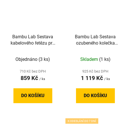
Bambu Lab Sestava
Bambu Lab Sestava
kabelového řetězu pro
ozubeného kolečka
řadu X1 a P1
extruderu z kalené oceli
pro řadu X1 a P1
Objednáno
(3 ks)
Skladem
(1 ks)
710 Kč bez DPH
925 Kč bez DPH
859 Kč
1 119 Kč
/ ks
/ ks
DO KOŠÍKU
DO KOŠÍKU
K ODESLÁNÍ DO 7 DNÍ