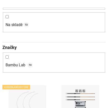
í
p
r
o
d
Na skladě
72
u
k
t
Značky
ů
Bambu Lab
73
V
K ODESLÁNÍ DO 7 DNÍ
ý
p
i