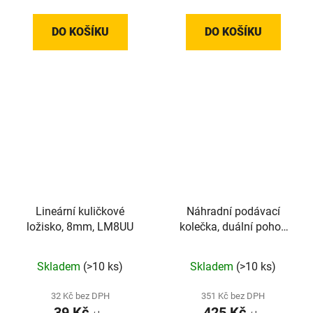
DO KOŠÍKU
DO KOŠÍKU
Lineární kuličkové
Náhradní podávací
ložisko, 8mm, LM8UU
kolečka, duální pohon
pro filament (BondTech
klon) s průměrem 1,75
Skladem
(>10 ks)
Skladem
(>10 ks)
mm
32 Kč bez DPH
351 Kč bez DPH
39 Kč
425 Kč