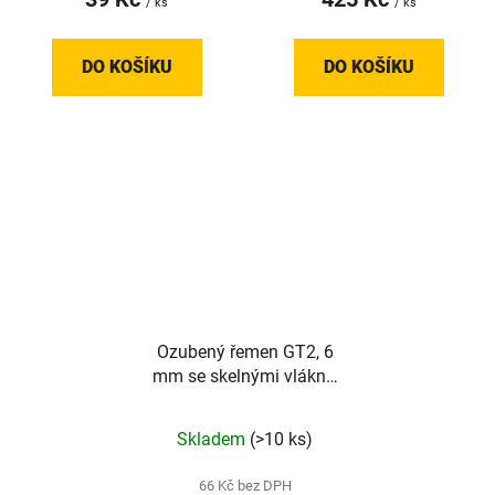
/ ks
/ ks
DO KOŠÍKU
DO KOŠÍKU
Ozubený řemen GT2, 6
mm se skelnými vlákny,
1 metr
Skladem
(>10 ks)
66 Kč bez DPH