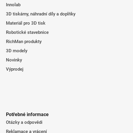
v
Innolab
í
k
3D tiskárny, náhradní díly a doplňky
y
Materiál pro 3D tisk
v
ý
Robotické stavebnice
p
RichMan produkty
i
s
3D modely
u
Novinky
Výprodej
Potřebné informace
Otázky a odpovědi
Reklamace a vrácení