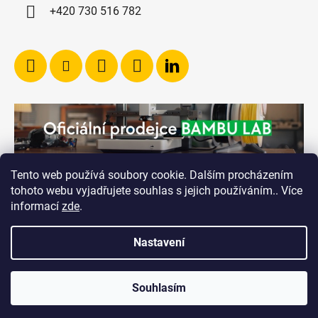
+420 730 516 782
Tento web používá soubory cookie. Dalším procházením
tohoto webu vyjadřujete souhlas s jejich používáním.. Více
informací
zde
.
Nastavení
Vytvořil Shoptet
Souhlasím
Copyright 2026
RICHVALSKY MANUFACTURING
.
Všechna práva vyhrazena.