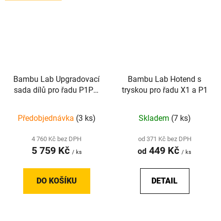
Bambu Lab Upgradovací
Bambu Lab Hotend s
sada dílů pro řadu P1P a
tryskou pro řadu X1 a P1
P1S
Předobjednávka
(3 ks)
Skladem
(7 ks)
4 760 Kč bez DPH
od 371 Kč bez DPH
5 759 Kč
449 Kč
od
/ ks
/ ks
DO KOŠÍKU
DETAIL