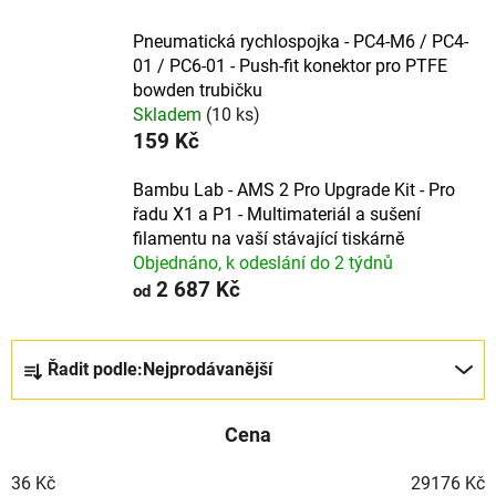
Pneumatická rychlospojka - PC4-M6 / PC4-
01 / PC6-01 - Push-fit konektor pro PTFE
bowden trubičku
Skladem
(10 ks)
159 Kč
Bambu Lab - AMS 2 Pro Upgrade Kit - Pro
řadu X1 a P1 - Multimateriál a sušení
filamentu na vaší stávající tiskárně
Objednáno, k odeslání do 2 týdnů
2 687 Kč
od
Ř
Řadit podle:
Nejprodávanější
a
z
Cena
e
n
36
Kč
29176
Kč