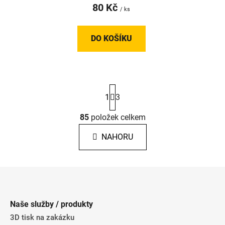
80 Kč
/ ks
DO KOŠÍKU
S
1
3
t
r
á
85
položek celkem
O
n
v
k
NAHORU
l
o
á
v
á
d
Z
n
a
á
í
c
p
í
Naše služby / produkty
p
a
3D tisk na zakázku
r
t