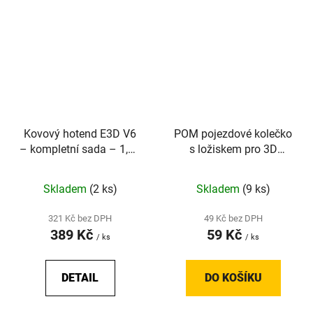
Kovový hotend E3D V6
POM pojezdové kolečko
– kompletní sada – 1,75
s ložiskem pro 3D
mm
tiskárny do V-slot profilu,
s drážkou
Skladem
(2 ks)
Skladem
(9 ks)
321 Kč bez DPH
49 Kč bez DPH
389 Kč
59 Kč
/ ks
/ ks
DETAIL
DO KOŠÍKU