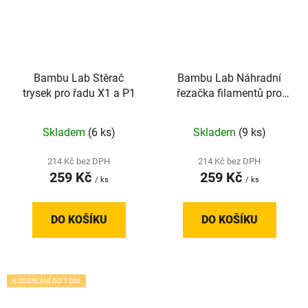
Bambu Lab Stěrač
Bambu Lab Náhradní
trysek pro řadu X1 a P1
řezačka filamentů pro
řadu X1 a P1 - 3 ks
Skladem
(6 ks)
Skladem
(9 ks)
214 Kč bez DPH
214 Kč bez DPH
259 Kč
259 Kč
/ ks
/ ks
DO KOŠÍKU
DO KOŠÍKU
K ODESLÁNÍ DO 7 DNÍ