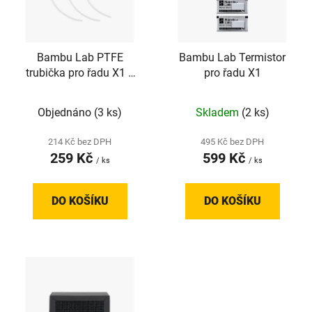
s
p
r
Bambu Lab PTFE
Bambu Lab Termistor
o
trubička pro řadu X1 a
pro řadu X1
d
P1S - 3 ks (370 mm x 1,
u
550 mm x 2)
Objednáno
(3 ks)
Skladem
(2 ks)
k
t
214 Kč bez DPH
495 Kč bez DPH
ů
259 Kč
599 Kč
/ ks
/ ks
DO KOŠÍKU
DO KOŠÍKU