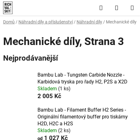
Přejít
Hledat
NÁKUP
na
obsah
KOŠÍK
Domů
/
Náhradní díly a příslušenství
/
Náhradní díly
/
Mechanické díly
Mechanické díly
, Strana 3
Nejprodávanější
Bambu Lab - Tungsten Carbide Nozzle -
Karbidová tryska pro řady H2, P2S a X2D
Skladem
(1 ks)
2 005 Kč
Bambu Lab - Filament Buffer H2 Series -
Originální filamentový buffer pro tiskárny
H2D, H2C a H2S
Skladem
(2 ks)
1 027 Kč
od