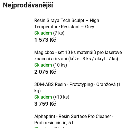
Nejprodávanější
Resin Siraya Tech Sculpt – High
Temperature Resistant – Grey
Skladem
(7 ks)
1 573 Kč
Magicbox - set 10 ks materiálů pro laserové
značení a řezání (kůže - 3 ks / akryl - 7 ks)
Skladem
(10 ks)
2 075 Kč
3DM-ABS Resin - Prototyping - Oranžová (1
kg)
Skladem
(>10 ks)
3 759 Kč
Alphaprint - Resin Surface Pro Cleaner -
Profi resin čistič, 5 l