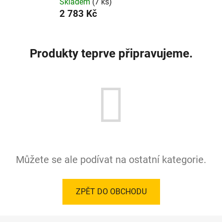
Skladem
(7 ks)
2 783 Kč
Produkty teprve připravujeme.
Můžete se ale podívat na ostatní kategorie.
ZPĚT DO OBCHODU
Z