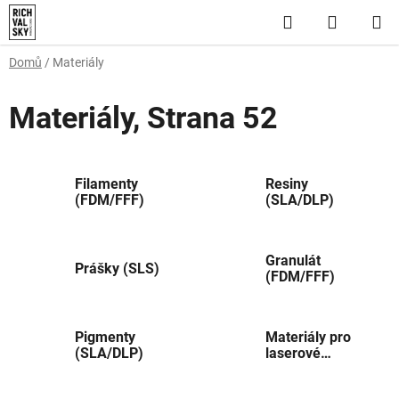
Přejít
Hledat
NÁKUP
na
obsah
KOŠÍK
Domů
/
Materiály
Materiály
, Strana 52
Filamenty
Resiny
(FDM/FFF)
(SLA/DLP)
Granulát
Prášky (SLS)
(FDM/FFF)
Pigmenty
Materiály pro
(SLA/DLP)
laserové
značení