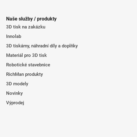
á
p
Naše služby / produkty
a
3D tisk na zakázku
t
Innolab
í
3D tiskárny, náhradní díly a doplňky
Materiál pro 3D tisk
Robotické stavebnice
RichMan produkty
3D modely
Novinky
Výprodej