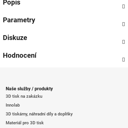
Popis
Parametry
Diskuze
Hodnocení
Z
á
p
Naše služby / produkty
a
3D tisk na zakázku
t
Innolab
í
3D tiskárny, náhradní díly a doplňky
Materiál pro 3D tisk