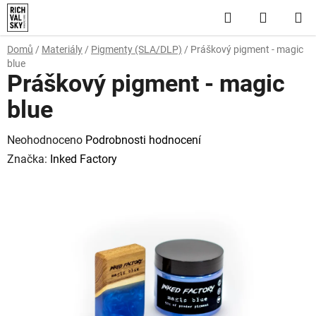
Přejít
Hledat
NÁKUP
na
obsah
KOŠÍK
Domů
/
Materiály
/
Pigmenty (SLA/DLP)
/
Práškový pigment - magic
blue
Práškový pigment - magic
blue
Průměrné
Neohodnoceno
Podrobnosti hodnocení
hodnocení
Značka:
Inked Factory
produktu
je
0,0
z
5
hvězdiček.