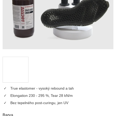
hvězdiček.
True elastomer - vysoký rebound a tah
Elongation 230 - 295 %, Tear 28 kN/m
Bez tepelného post-curingu, jen UV
Barva