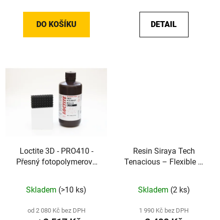
DO KOŠÍKU
DETAIL
Loctite 3D - PRO410 -
Resin Siraya Tech
Přesný fotopolymerový
Tenacious – Flexible –
resin pro DLP a LCD
Clear 65D
(Black)
Skladem
(>10 ks)
Skladem
(2 ks)
od 2 080 Kč bez DPH
1 990 Kč bez DPH