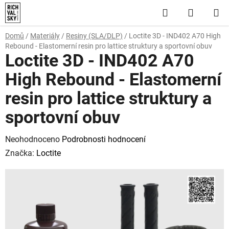
Přejít
Hledat
NÁKUP
na
obsah
KOŠÍK
Domů
/
Materiály
/
Resiny (SLA/DLP)
/
Loctite 3D - IND402 A70 High
Rebound - Elastomerní resin pro lattice struktury a sportovní obuv
Loctite 3D - IND402 A70
High Rebound - Elastomerní
resin pro lattice struktury a
sportovní obuv
Průměrné
Neohodnoceno
Podrobnosti hodnocení
hodnocení
Značka:
Loctite
produktu
je
0,0
z
5