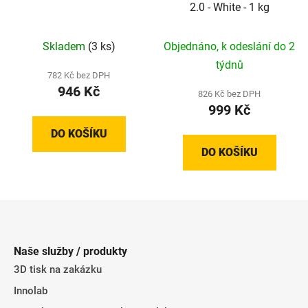
2.0 - White - 1 kg
Skladem
(3 ks)
Objednáno, k odeslání do 2
týdnů
782 Kč bez DPH
946 Kč
826 Kč bez DPH
999 Kč
DO KOŠÍKU
DO KOŠÍKU
Z
á
p
Naše služby / produkty
a
3D tisk na zakázku
t
Innolab
í