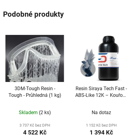
Podobné produkty
3DM-Tough Resin -
Resin Siraya Tech Fast -
Tough - Průhledná (1 kg)
ABS-Like 12K – Kouřově
černá
Skladem
(2 ks)
Na dotaz
3 737 Kč bez DPH
1 152 Kč bez DPH
4 522 Kč
1 394 Kč