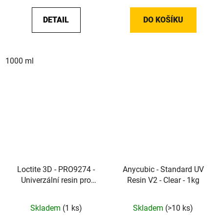
DETAIL
DO KOŠÍKU
1000 ml
Loctite 3D - PRO9274 -
Anycubic - Standard UV
Univerzální resin pro
Resin V2 - Clear - 1kg
DLP a LCD tiskárny 1kg
(Grey)
Skladem
(1 ks)
Skladem
(>10 ks)