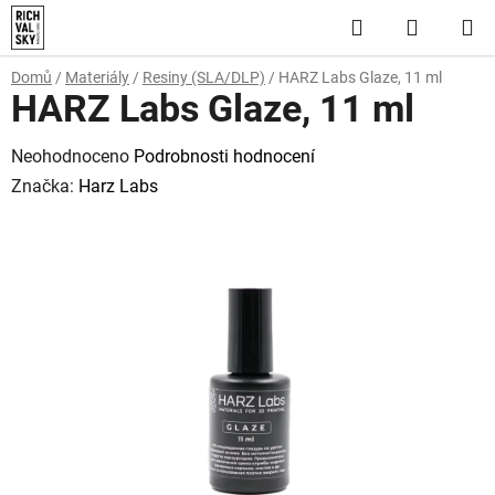
Přejít
Hledat
NÁKUP
na
obsah
KOŠÍK
Domů
/
Materiály
/
Resiny (SLA/DLP)
/
HARZ Labs Glaze, 11 ml
HARZ Labs Glaze, 11 ml
Průměrné
Neohodnoceno
Podrobnosti hodnocení
hodnocení
Značka:
Harz Labs
produktu
je
0,0
z
5
hvězdiček.