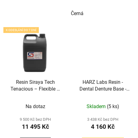
Černá
K ODESLÁNÍ DO 7 DNÍ
Resin Siraya Tech
HARZ Labs Resin -
Tenacious – Flexible –
Dental Denture Base -
Clear 65D (5kg)
Pink
Na dotaz
Skladem
(5 ks)
9 500 Kč bez DPH
3 438 Kč bez DPH
11 495 Kč
4 160 Kč