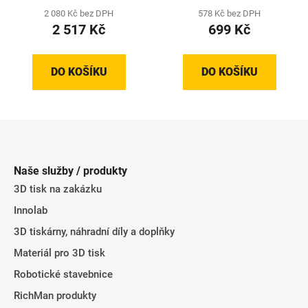
2 080 Kč bez DPH
578 Kč bez DPH
2 517 Kč
699 Kč
DO KOŠÍKU
DO KOŠÍKU
Z
á
p
Naše služby / produkty
a
3D tisk na zakázku
t
Innolab
í
3D tiskárny, náhradní díly a doplňky
Materiál pro 3D tisk
Robotické stavebnice
RichMan produkty