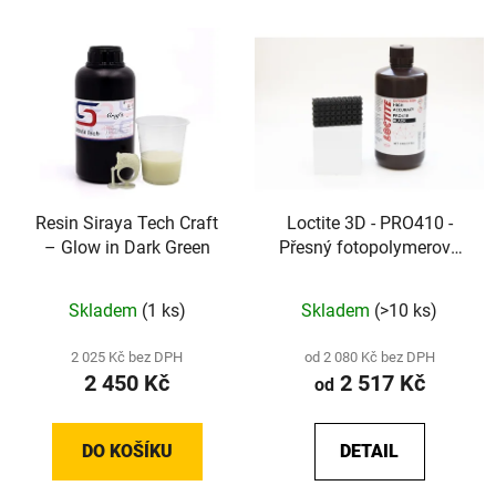
Resin Siraya Tech Craft
Loctite 3D - PRO410 -
– Glow in Dark Green
Přesný fotopolymerový
resin pro DLP a LCD
(Black)
Skladem
(1 ks)
Skladem
(>10 ks)
2 025 Kč bez DPH
od 2 080 Kč bez DPH
2 450 Kč
2 517 Kč
od
DO KOŠÍKU
DETAIL