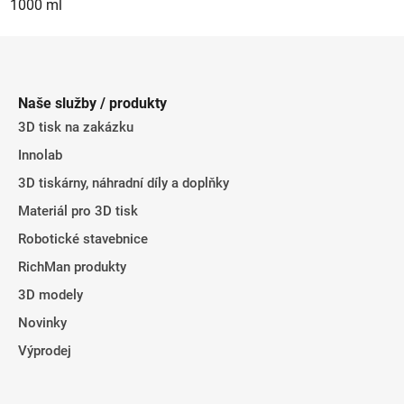
1000 ml
Z
á
p
Naše služby / produkty
a
3D tisk na zakázku
t
Innolab
í
3D tiskárny, náhradní díly a doplňky
Materiál pro 3D tisk
Robotické stavebnice
RichMan produkty
3D modely
Novinky
Výprodej