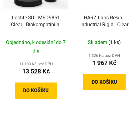
Loctite 3D - MED9851
HARZ Labs Resin -
Clear - Biokompatibilní
Industrial Rigid - Clear
univerzální DLP resin
pro zdravotnictví, brýle a
Objednáno, k odeslání do 7
Skladem
(1 ks)
ortézy (ISO 12870
dní
eyewear)
1 626 Kč bez DPH
1 967 Kč
11 180 Kč bez DPH
13 528 Kč
DO KOŠÍKU
DO KOŠÍKU