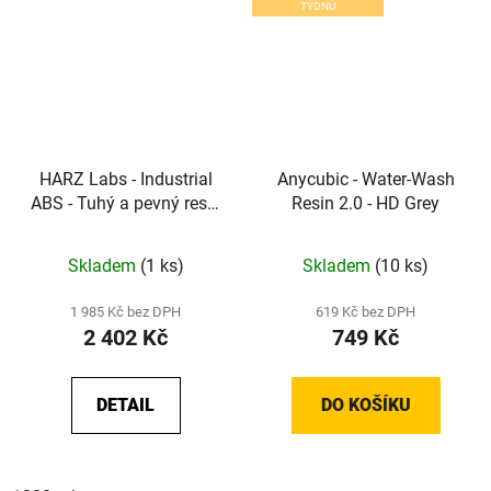
TÝDNŮ
HARZ Labs - Industrial
Anycubic - Water-Wash
ABS - Tuhý a pevný resin
Resin 2.0 - HD Grey
pro funkční díly
Skladem
(1 ks)
Skladem
(10 ks)
1 985 Kč bez DPH
619 Kč bez DPH
2 402 Kč
749 Kč
DETAIL
DO KOŠÍKU