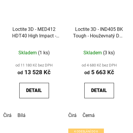
Loctite 3D - MED412
Loctite 3D - IND405 BK
HDT40 High Impact -
Tough - Houževnatý DLP
Biokompatibilní
resin s vysokou tažností
houževnatý DLP resin
pro funkční díly a
Skladem
(1 ks)
Skladem
(3 ks)
pro zdravotnické
přípravky
prostředky
od 11 180 Kč bez DPH
od 4 680 Kč bez DPH
13 528 Kč
5 663 Kč
od
od
DETAIL
DETAIL
Čirá
Bílá
Čirá
Černá
K ODESLÁNÍ DO 6