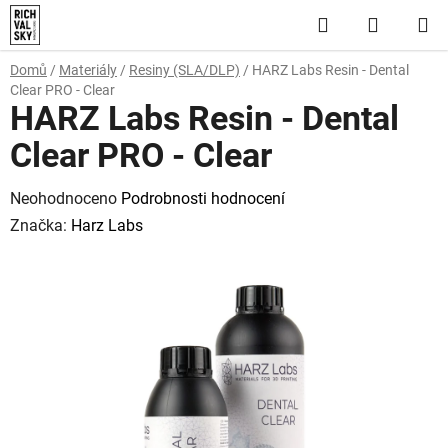
Přejít
Hledat
NÁKUP
na
obsah
KOŠÍK
Domů
/
Materiály
/
Resiny (SLA/DLP)
/
HARZ Labs Resin - Dental
Clear PRO - Clear
HARZ Labs Resin - Dental
Clear PRO - Clear
Průměrné
Neohodnoceno
Podrobnosti hodnocení
hodnocení
Značka:
Harz Labs
produktu
je
0,0
z
5
hvězdiček.