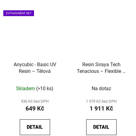
ZVÝHODNĚNÝ SET
Anycubic - Basic UV
Resin Siraya Tech
Resin – Tělová
Tenacious – Flexible –
Easy Grey 73D
Skladem
(>10 ks)
Na dotaz
536 Kč bez DPH
1 579 Kč bez DPH
649 Kč
1 911 Kč
DETAIL
DETAIL