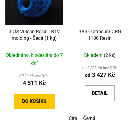
3DM-Vulcan Resin - RTV
BASF Ultracur3D RG
molding - Šedá (1 kg)
1100 Resin
Objednáno, k odeslání do 7
Skladem
(2 ks)
dní
od 2 832 Kč bez DPH
3 427 Kč
od
3 728 Kč bez DPH
4 511 Kč
DETAIL
DO KOŠÍKU
Čirá
Černá