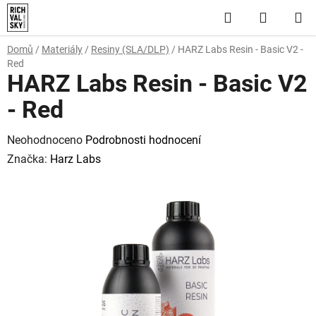
Přejít
Hledat
NÁKUP
na
obsah
KOŠÍK
Domů
/
Materiály
/
Resiny (SLA/DLP)
/
HARZ Labs Resin - Basic V2 -
Red
HARZ Labs Resin - Basic V2
- Red
Průměrné
Neohodnoceno
Podrobnosti hodnocení
hodnocení
Značka:
Harz Labs
produktu
je
0,0
z
5
hvězdiček.