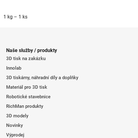
1 kg – 1 ks
Z
á
p
Naše služby / produkty
a
3D tisk na zakázku
t
Innolab
í
3D tiskárny, náhradní díly a doplňky
Materiál pro 3D tisk
Robotické stavebnice
RichMan produkty
3D modely
Novinky
Výprodej