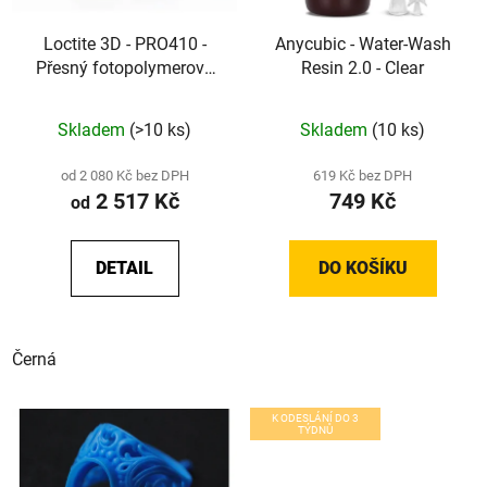
Loctite 3D - PRO410 -
Anycubic - Water-Wash
Přesný fotopolymerový
Resin 2.0 - Clear
resin pro DLP a LCD
(Black)
Skladem
(>10 ks)
Skladem
(10 ks)
od 2 080 Kč bez DPH
619 Kč bez DPH
2 517 Kč
749 Kč
od
DETAIL
DO KOŠÍKU
Černá
K ODESLÁNÍ DO 3
TÝDNŮ