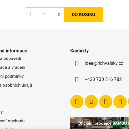
DO KOŠÍKU
né informace
Kontakty
 a odpovědi
idea@richvalsky.cz
ace a vrácení
ní podmínky
+420 730 516 782
a osobních údajů
ty
ení obchodu