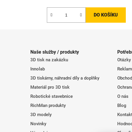
DO KOŠÍKU
Z
á
Naše služby / produkty
Potřeb
p
3D tisk na zakázku
Otázky
a
t
Innolab
Reklam
í
3D tiskárny, náhradní díly a doplňky
Obchod
Materiál pro 3D tisk
Ochran
Robotické stavebnice
O nás
RichMan produkty
Blog
3D modely
Kontak
Novinky
Hodnoc