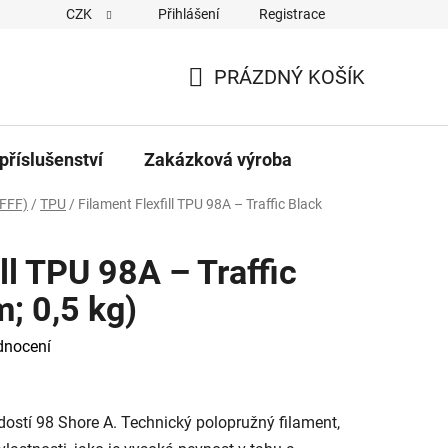
CZK
Přihlášení
Registrace
PRÁZDNÝ KOŠÍK
NÁKUPNÍ
KOŠÍK
příslušenství
Zakázková výroba
FFF)
/
TPU
/
Filament Flexfill TPU 98A – Traffic Black
ll TPU 98A – Traffic
; 0,5 kg)
dnocení
dostí 98 Shore A. Technický polopružný filament,