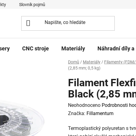
kty
Slovník pojmů
sery
CNC stroje
Materiály
Náhradní díly a 
Domů
/
Materiály
/
Filamenty (FDM/
(2,85 mm; 0,5 kg)
Filament Flexfi
Black (2,85 mm
Průměrné
Neohodnoceno
Podrobnosti ho
hodnocení
Značka:
Fillamentum
produktu
Termoplastický polyuretan s tvr
je