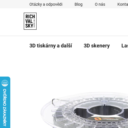
Přejít
Otázky a odpovědi
Blog
O nás
Konta
na
obsah
3D tiskárny a další
3D skenery
La