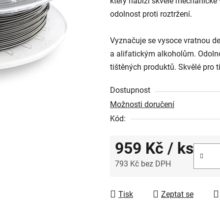
který nabízí skvělé mechanické 
0,0
odolnost proti roztržení.
z
5
Vyznačuje se vysoce vratnou de
hvězdiček.
a alifatickým alkoholům. Odolno
tištěných produktů. Skvělé pro 
Dostupnost
Možnosti doručení
Kód:
959 Kč
/ ks
793 Kč bez DPH
Měrná cena:
Tisk
Zeptat se