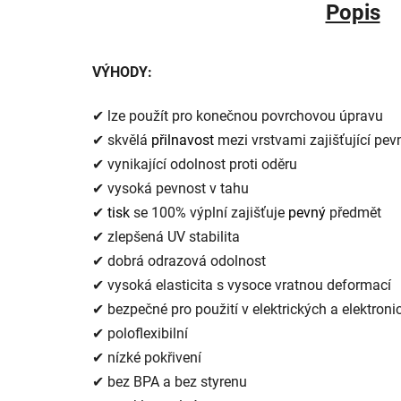
Popis
VÝHODY:
✔ lze použít pro konečnou povrchovou úpravu
✔ skvělá
přilnavost
mezi vrstvami zajišťující pev
✔ vynikající odolnost proti oděru
✔ vysoká pevnost v tahu
✔
tisk
se 100% výplní zajišťuje
pevný
předmět
✔ zlepšená UV stabilita
✔ dobrá odrazová odolnost
✔ vysoká elasticita s vysoce vratnou deformací
✔ bezpečné pro použití v elektrických a elektroni
✔ poloflexibilní
✔ nízké pokřivení
✔ bez BPA a bez styrenu