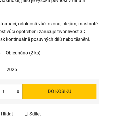
vlastnosti, jako je vysoká pevnost v tahu a
formací, odolností vůči ozónu, olejům, mastnotě
st vůči opotřebení zaručuje trvanlivost 3D
tisk kontinuálně posuvných dílů nebo těsnění.
Objednáno
(2 ks)
2026
DO KOŠÍKU
Hlídat
Sdílet