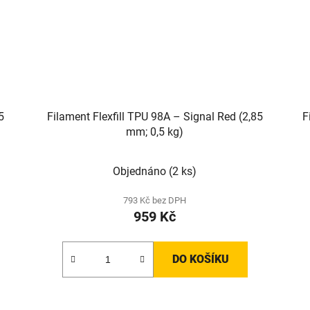
5
Filament Flexfill TPU 98A – Signal Red (2,85
F
mm; 0,5 kg)
Objednáno
(2 ks)
793 Kč bez DPH
959 Kč
DO KOŠÍKU