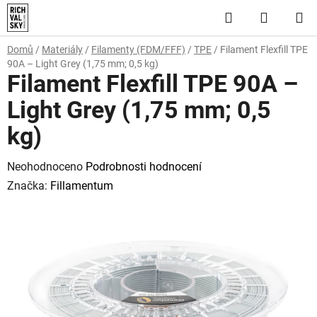
Přejít
Hledat
NÁKUP
na
obsah
KOŠÍK
Domů
/
Materiály
/
Filamenty (FDM/FFF)
/
TPE
/
Filament Flexfill TPE
90A – Light Grey (1,75 mm; 0,5 kg)
Filament Flexfill TPE 90A –
Light Grey (1,75 mm; 0,5
kg)
Průměrné
Neohodnoceno
Podrobnosti hodnocení
hodnocení
Značka:
Fillamentum
produktu
je
0,0
z
5
hvězdiček.