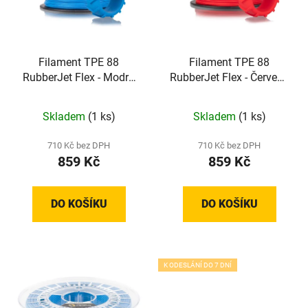
Filament TPE 88
Filament TPE 88
RubberJet Flex - Modrá
RubberJet Flex - Červená
(1,75 mm; 0,5 kg)
(1,75 mm; 0,5 kg)
Skladem
(1 ks)
Skladem
(1 ks)
710 Kč bez DPH
710 Kč bez DPH
859 Kč
859 Kč
DO KOŠÍKU
DO KOŠÍKU
K ODESLÁNÍ DO 7 DNÍ