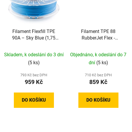
Filament Flexfill TPE
Filament TPE 88
90A – Sky Blue (1,75
RubberJet Flex -
mm; 0,5 kg)
Transparentní (1,75 mm;
0,5 kg)
Skladem, k odeslání do 3 dní
Objednáno, k odeslání do 7
(5 ks)
dní
(5 ks)
793 Kč bez DPH
710 Kč bez DPH
959 Kč
859 Kč
DO KOŠÍKU
DO KOŠÍKU