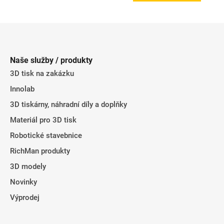
Z
á
p
Naše služby / produkty
a
3D tisk na zakázku
t
Innolab
í
3D tiskárny, náhradní díly a doplňky
Materiál pro 3D tisk
Robotické stavebnice
RichMan produkty
3D modely
Novinky
Výprodej