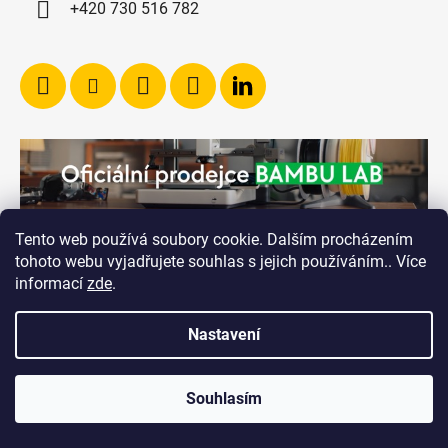
+420 730 516 782
Tento web používá soubory cookie. Dalším procházením
tohoto webu vyjadřujete souhlas s jejich používáním.. Více
informací
zde
.
Nastavení
Vytvořil Shoptet
Souhlasím
Copyright 2026
RICHVALSKY MANUFACTURING
.
Všechna práva vyhrazena.