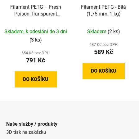
Filament PETG – Fresh
Filament PETG - Bílá
Poison Transparent
(1,75 mm; 1 kg)
(1,75 mm; 1 kg)
Skladem, k odeslání do 3 dní
Skladem
(2 ks)
(3 ks)
487 Kč bez DPH
589 Kč
654 Kč bez DPH
791 Kč
DO KOŠÍKU
DO KOŠÍKU
Z
á
p
Naše služby / produkty
a
3D tisk na zakázku
t