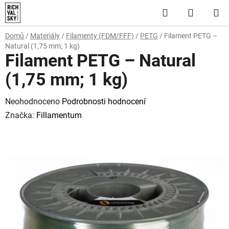
Přejít
Hledat
NÁKUP
na
obsah
KOŠÍK
Domů
/
Materiály
/
Filamenty (FDM/FFF)
/
PETG
/
Filament PETG –
Natural (1,75 mm; 1 kg)
Filament PETG – Natural
(1,75 mm; 1 kg)
Průměrné
Neohodnoceno
Podrobnosti hodnocení
hodnocení
Značka:
Fillamentum
produktu
je
0,0
z
5
hvězdiček.