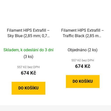
Filament HIPS Extrafill –
Filament HIPS Extrafill –
Sky Blue (2,85 mm; 0,75
Traffic Black (2,85 mm;
kg)
0,75 kg)
Skladem, k odeslání do 3 dní
Objednáno
(2 ks)
(3 ks)
557 Kč bez DPH
674 Kč
557 Kč bez DPH
674 Kč
DO KOŠÍKU
DO KOŠÍKU
Z