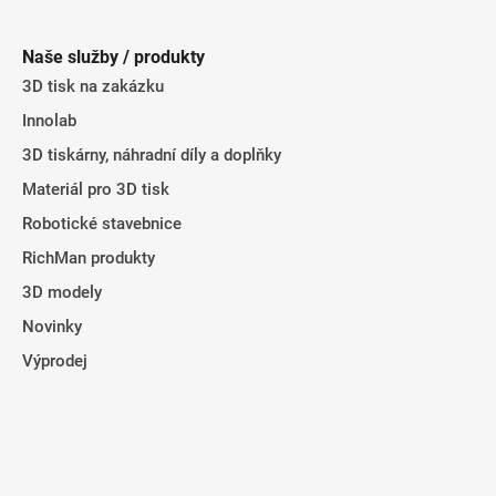
á
p
Naše služby / produkty
a
3D tisk na zakázku
t
Innolab
í
3D tiskárny, náhradní díly a doplňky
Materiál pro 3D tisk
Robotické stavebnice
RichMan produkty
3D modely
Novinky
Výprodej