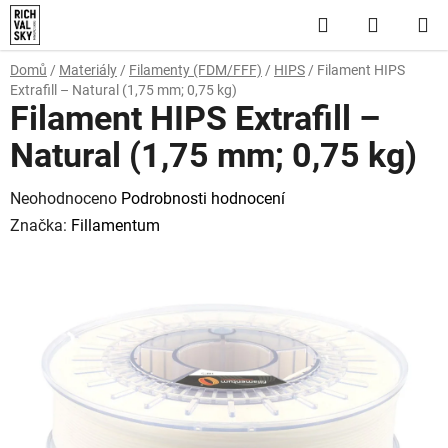
Přejít
Hledat
NÁKUP
na
obsah
KOŠÍK
Domů
/
Materiály
/
Filamenty (FDM/FFF)
/
HIPS
/
Filament HIPS
Extrafill – Natural (1,75 mm; 0,75 kg)
Filament HIPS Extrafill –
Natural (1,75 mm; 0,75 kg)
Průměrné
Neohodnoceno
Podrobnosti hodnocení
hodnocení
Značka:
Fillamentum
produktu
je
0,0
z
5
hvězdiček.