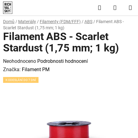
Přejít
Hledat
NÁKUP
na
obsah
KOŠÍK
Domů
/
Materiály
/
Filamenty (FDM/FFF)
/
ABS
/
Filament ABS -
Scarlet Stardust (1,75 mm; 1 kg)
Filament ABS - Scarlet
Stardust (1,75 mm; 1 kg)
Průměrné
Neohodnoceno
Podrobnosti hodnocení
hodnocení
Značka:
Filament PM
produktu
K ODESLÁNÍ DO 7 DNÍ
je
0,0
z
5
hvězdiček.