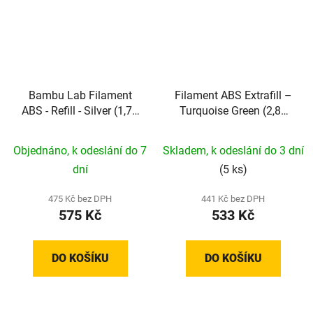
Bambu Lab Filament
Filament ABS Extrafill –
ABS - Refill - Silver (1,75
Turquoise Green (2,85
mm; 1 kg)
mm; 0,75 kg)
Objednáno, k odeslání do 7
Skladem, k odeslání do 3 dní
dní
(5 ks)
475 Kč bez DPH
441 Kč bez DPH
575 Kč
533 Kč
DO KOŠÍKU
DO KOŠÍKU