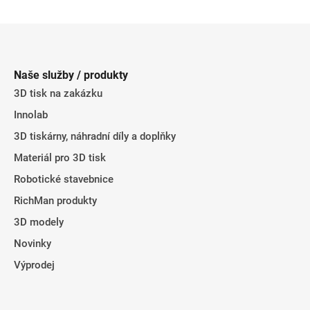
Z
á
p
Naše služby / produkty
a
3D tisk na zakázku
t
Innolab
í
3D tiskárny, náhradní díly a doplňky
Materiál pro 3D tisk
Robotické stavebnice
RichMan produkty
3D modely
Novinky
Výprodej