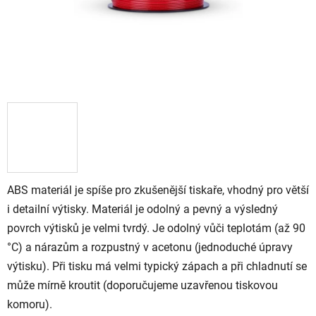
ABS materiál je spíše pro zkušenější tiskaře, vhodný pro větší
i detailní výtisky. Materiál je odolný a pevný a výsledný
povrch výtisků je velmi tvrdý. Je odolný vůči teplotám (až 90
°C) a nárazům a rozpustný v acetonu (jednoduché úpravy
výtisku). Při tisku má velmi typický zápach a při chladnutí se
může mírně kroutit (doporučujeme uzavřenou tiskovou
komoru).