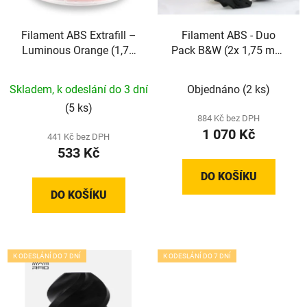
Filament ABS Extrafill –
Filament ABS - Duo
Luminous Orange (1,75
Pack B&W (2x 1,75 mm;
mm; 0,75 kg)
1 kg)
Skladem, k odeslání do 3 dní
Objednáno
(2 ks)
(5 ks)
884 Kč bez DPH
1 070 Kč
441 Kč bez DPH
533 Kč
DO KOŠÍKU
DO KOŠÍKU
K ODESLÁNÍ DO 7 DNÍ
K ODESLÁNÍ DO 7 DNÍ