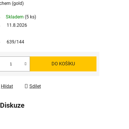
rchem (gold)
Skladem
(5 ks)
11.8.2026
639/144
DO KOŠÍKU
Hlídat
Sdílet
Diskuze