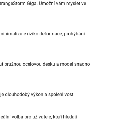
u OrangeStorm Giga. Umožní vám myslet ve
minimalizuje riziko deformace, prohýbání
nout pružnou ocelovou desku a model snadno
ťuje dlouhodobý výkon a spolehlivost.
ální volba pro uživatele, kteří hledají