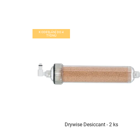
K ODESLÁNÍ DO 4
TÝDNŮ
Drywise Desiccant - 2 ks