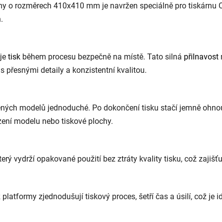
formy o rozměrech 410x410 mm je navržen speciálně pro tiskárn
.
uje
tisk
během procesu bezpečně na místě. Tato silná
přilnavost
s přesnými detaily a konzistentní kvalitou.
štěných modelů jednoduché. Po dokončení tisku stačí jemně oh
ození modelu nebo tiskové plochy.
erý vydrží opakované použití bez ztráty kvality tisku, což zajiš
atformy zjednodušují tiskový proces, šetří čas a úsilí, což je ide