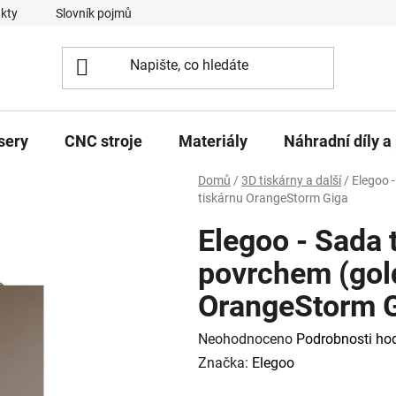
kty
Slovník pojmů
sery
CNC stroje
Materiály
Náhradní díly a 
Domů
/
3D tiskárny a další
/
Elegoo -
tiskárnu OrangeStorm Giga
Elegoo - Sada 
povrchem (gold
OrangeStorm 
Průměrné
Neohodnoceno
Podrobnosti ho
hodnocení
Značka:
Elegoo
produktu