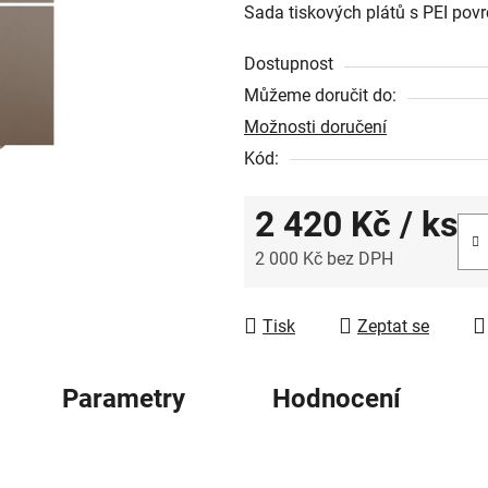
Sada tiskových plátů s PEI pov
je
0,0
Dostupnost
z
Můžeme doručit do:
5
Možnosti doručení
hvězdiček.
Kód:
2 420 Kč
/ ks
2 000 Kč bez DPH
Měrná cena:
Tisk
Zeptat se
Parametry
Hodnocení