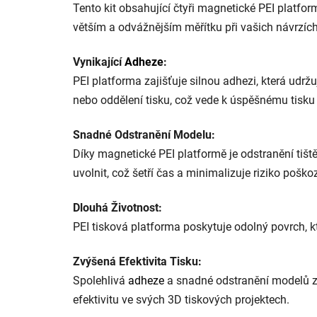
Tento kit obsahující čtyři magnetické PEI plat
větším a odvážnějším měřítku při vašich návrzích
Vynikající
Adheze
:
PEI platforma zajišťuje silnou adhezi, která udrž
nebo oddělení tisku, což vede k úspěšnému tisku 
Snadné Odstranění Modelu:
Díky magnetické PEI platformě je odstranění ti
uvolnit, což šetří čas a minimalizuje riziko pošk
Dlouhá Životnost:
PEI tisková platforma poskytuje odolný povrch, kt
Zvýšená Efektivita Tisku:
Spolehlivá
adheze
a snadné odstranění modelů z pl
efektivitu ve svých 3D tiskových projektech.