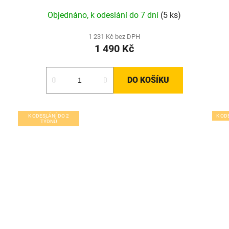
Objednáno, k odeslání do 7 dní
(5 ks)
1 231 Kč bez DPH
1 490 Kč
DO KOŠÍKU
K ODESLÁNÍ DO 2
K OD
TÝDNŮ