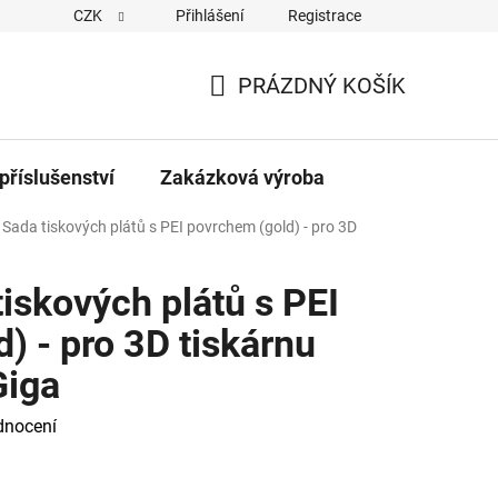
CZK
Přihlášení
Registrace
PRÁZDNÝ KOŠÍK
NÁKUPNÍ
KOŠÍK
příslušenství
Zakázková výroba
 Sada tiskových plátů s PEI povrchem (gold) - pro 3D
tiskových plátů s PEI
) - pro 3D tiskárnu
Giga
dnocení