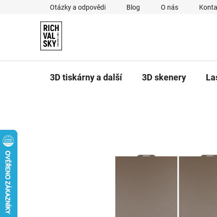
Přejít
Otázky a odpovědi
Blog
O nás
Konta
na
obsah
3D tiskárny a další
3D skenery
La