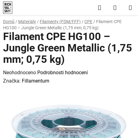
Přejít
Hledat
NÁKUP
na
obsah
KOŠÍK
Domů
/
Materiály
/
Filamenty (FDM/FFF)
/
CPE
/
Filament CPE
HG100 – Jungle Green Metallic (1,75 mm; 0,75 kg)
Filament CPE HG100 –
Jungle Green Metallic (1,75
mm; 0,75 kg)
Průměrné
Neohodnoceno
Podrobnosti hodnocení
hodnocení
Značka:
Fillamentum
produktu
je
0,0
z
5
hvězdiček.