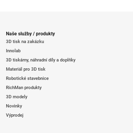
Z
á
p
Naše služby / produkty
a
3D tisk na zakázku
t
Innolab
í
3D tiskárny, náhradní díly a doplňky
Materiál pro 3D tisk
Robotické stavebnice
RichMan produkty
3D modely
Novinky
Výprodej