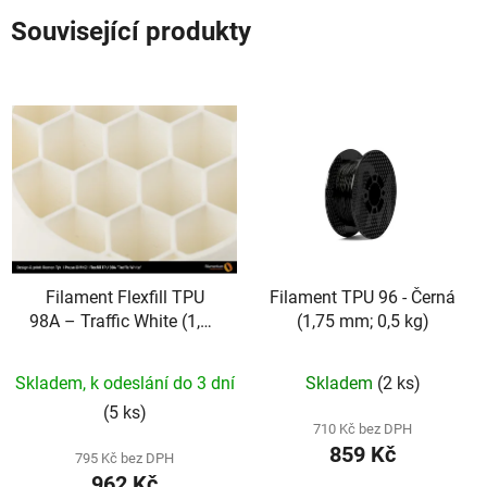
Související produkty
Filament Flexfill TPU
Filament TPU 96 - Černá
98A – Traffic White (1,75
(1,75 mm; 0,5 kg)
mm; 0,5 kg)
Skladem, k odeslání do 3 dní
Skladem
(2 ks)
(5 ks)
710 Kč bez DPH
859 Kč
795 Kč bez DPH
962 Kč