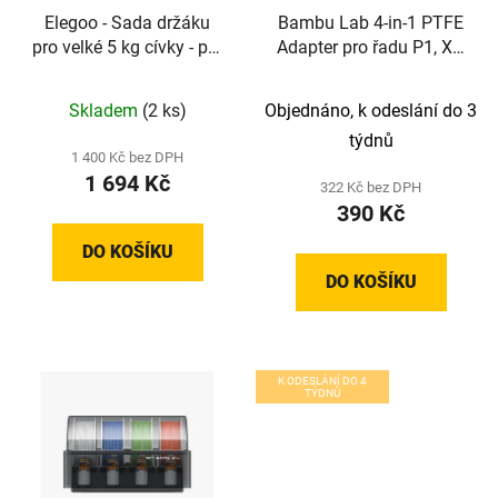
Elegoo - Sada držáku
Bambu Lab 4-in-1 PTFE
pro velké 5 kg cívky - pro
Adapter pro řadu P1, X1,
3D tiskárnu
H2D a H2D Laser
OrangeStorm Giga
Skladem
(2 ks)
Objednáno, k odeslání do 3
týdnů
1 400 Kč bez DPH
1 694 Kč
322 Kč bez DPH
390 Kč
DO KOŠÍKU
DO KOŠÍKU
K ODESLÁNÍ DO 4
TÝDNŮ