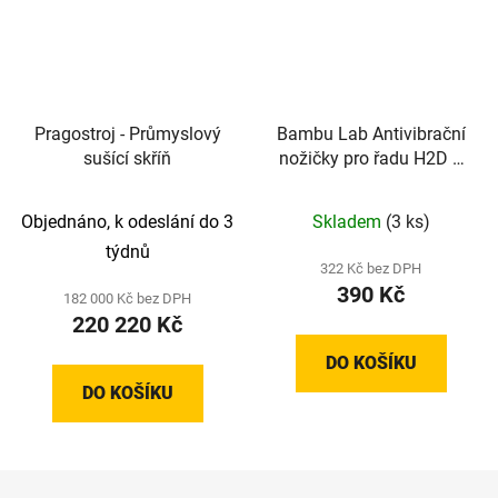
Pragostroj - Průmyslový
Bambu Lab Antivibrační
sušící skříň
nožičky pro řadu H2D a
H2D Laser
Objednáno, k odeslání do 3
Skladem
(3 ks)
týdnů
322 Kč bez DPH
390 Kč
182 000 Kč bez DPH
220 220 Kč
DO KOŠÍKU
DO KOŠÍKU
Z