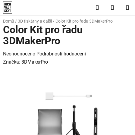
Přejít
Hledat
NÁKUP
na
obsah
KOŠÍK
Domů
/
3D tiskárny a další
/
Color Kit pro řadu 3DMakerPro
Color Kit pro řadu
3DMakerPro
Průměrné
Neohodnoceno
Podrobnosti hodnocení
hodnocení
Značka:
3DMakerPro
produktu
je
0,0
z
5
hvězdiček.