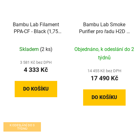
Bambu Lab Filament
Bambu Lab Smoke
PPA-CF - Black (1,75
Purifier pro řadu H2D a
mm; 0,75 kg)
H2D Laser
Skladem
(2 ks)
Objednáno, k odeslání do 2
týdnů
3 581 Kč bez DPH
4 333 Kč
14 455 Kč bez DPH
17 490 Kč
DO KOŠÍKU
DO KOŠÍKU
K ODESLÁNÍ DO 3
TÝDNŮ