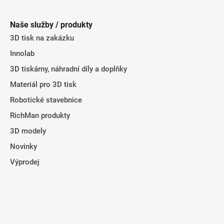
á
p
Naše služby / produkty
a
3D tisk na zakázku
t
Innolab
í
3D tiskárny, náhradní díly a doplňky
Materiál pro 3D tisk
Robotické stavebnice
RichMan produkty
3D modely
Novinky
Výprodej