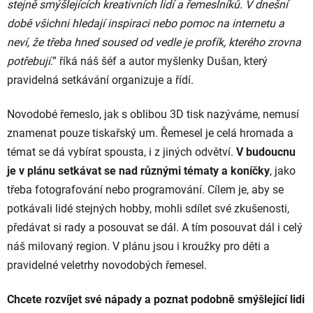
stejně smýšlejících kreativních lidí a řemeslníků. V dnešní
době všichni hledají inspiraci nebo pomoc na internetu a
neví, že třeba hned soused od vedle je profík, kterého zrovna
potřebují
.” říká náš šéf a autor myšlenky Dušan, který
pravidelná setkávání organizuje a řídí.
Novodobé řemeslo, jak s oblibou 3D tisk nazýváme, nemusí
znamenat pouze tiskařský um. Řemesel je celá hromada a
témat se dá vybírat spousta, i z jiných odvětví.
V budoucnu
je v plánu setkávat se nad různými tématy a koníčky
, jako
třeba fotografování nebo programování. Cílem je, aby se
potkávali lidé stejných hobby, mohli sdílet své zkušenosti,
předávat si rady a posouvat se dál. A tím posouvat dál i celý
náš milovaný region. V plánu jsou i kroužky pro děti a
pravidelné veletrhy novodobých řemesel.
Chcete rozvíjet své nápady a poznat podobně smýšlející lidi