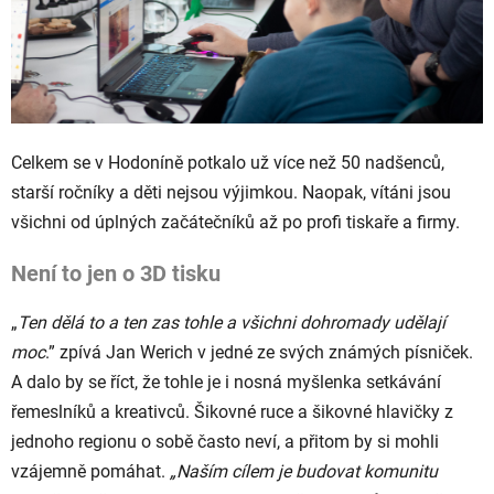
Celkem se v Hodoníně potkalo už více než 50 nadšenců,
starší ročníky a děti nejsou výjimkou. Naopak, vítáni jsou
všichni od úplných začátečníků až po profi tiskaře a firmy.
Není to jen o 3D tisku
„
Ten dělá to a ten zas tohle a všichni dohromady udělají
moc
.” zpívá Jan Werich v jedné ze svých známých písniček.
A dalo by se říct, že tohle je i nosná myšlenka setkávání
řemeslníků a kreativců. Šikovné ruce a šikovné hlavičky z
jednoho regionu o sobě často neví, a přitom by si mohli
vzájemně pomáhat.
„Naším cílem je budovat komunitu