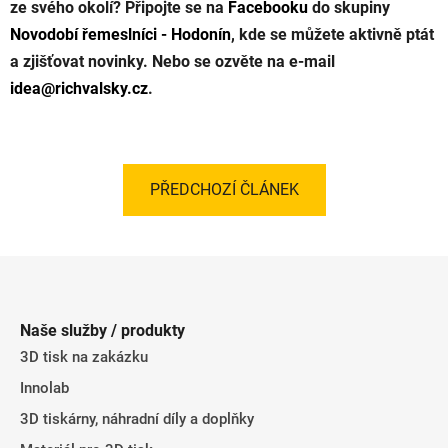
ze svého okolí? Připojte se na
Facebooku
do skupiny
Novodobí řemeslníci - Hodonín
, kde se můžete aktivně ptát
a zjišťovat novinky. Nebo se ozvěte na e-mail
idea@richvalsky.cz
.
PŘEDCHOZÍ ČLÁNEK
Z
á
p
Naše služby / produkty
a
3D tisk na zakázku
t
Innolab
í
3D tiskárny, náhradní díly a doplňky