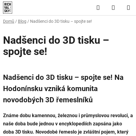
Přejít
Hledat
NÁKUP
na
obsah
KOŠÍK
Domů
/
Blog
/
Nadšenci do 3D tisku – spojte se!
Nadšenci do 3D tisku –
spojte se!
Nadšenci do 3D tisku – spojte se! Na
Hodonínsku vzniká komunita
novodobých 3D řemeslníků
Známe dobu kamennou, železnou i průmyslovou revoluci, a
naše doba bude jednou v encyklopediích zapsána jako
doba 3D tisku. Novodobé řemeslo je zvláštní pojem, který