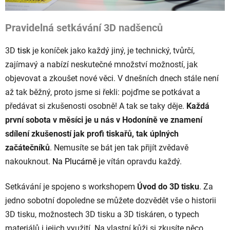
Pravidelná setkávání 3D nadšenců
3D
tisk
je koníček jako každý jiný, je technický, tvůrčí,
zajímavý a nabízí neskutečné množství možností, jak
objevovat a zkoušet nové věci. V dnešních dnech stále není
až tak běžný, proto jsme si řekli: pojďme se potkávat a
předávat si zkušenosti osobně! A tak se taky děje.
Každá
první sobota v měsíci je u nás v Hodoníně ve znamení
sdílení zkušeností jak profi tiskařů, tak úplných
začátečníků
. Nemusíte se bát jen tak přijít zvědavě
nakouknout.
Na Plucárně
je vítán opravdu každý.
Setkávání je spojeno s workshopem
Úvod do 3D tisku
. Za
jedno sobotní dopoledne se můžete dozvědět vše o historii
3D tisku, možnostech 3D tisku a 3D tiskáren, o typech
materiálů i jejich využití. Na vlastní kůži si zkusíte něco