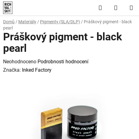
Přejít
Hledat
NÁKUP
na
obsah
KOŠÍK
Domů
/
Materiály
/
Pigmenty (SLA/DLP)
/
Práškový pigment - black
pearl
Práškový pigment - black
pearl
Průměrné
Neohodnoceno
Podrobnosti hodnocení
hodnocení
Značka:
Inked Factory
produktu
je
0,0
z
5
hvězdiček.