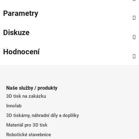
Parametry
Diskuze
Hodnocení
Z
á
p
Naše služby / produkty
a
3D tisk na zakázku
t
Innolab
í
3D tiskárny, náhradní díly a doplňky
Materiál pro 3D tisk
Robotické stavebnice