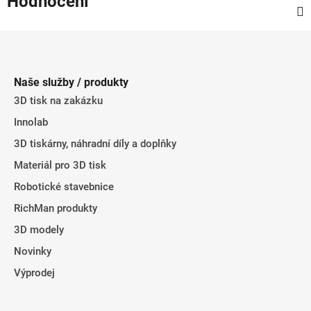
Hodnocení
Z
á
p
Naše služby / produkty
a
3D tisk na zakázku
t
Innolab
í
3D tiskárny, náhradní díly a doplňky
Materiál pro 3D tisk
Robotické stavebnice
RichMan produkty
3D modely
Novinky
Výprodej