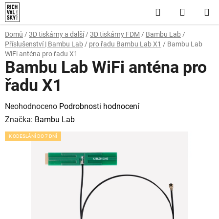
Přejít
Hledat
NÁKUP
na
obsah
KOŠÍK
Domů
/
3D tiskárny a další
/
3D tiskárny FDM
/
Bambu Lab
/
Příslušenství | Bambu Lab
/
pro řadu Bambu Lab X1
/
Bambu Lab
WiFi anténa pro řadu X1
Bambu Lab WiFi anténa pro
řadu X1
Průměrné
Neohodnoceno
Podrobnosti hodnocení
hodnocení
Značka:
Bambu Lab
produktu
K ODESLÁNÍ DO 7 DNÍ
je
0,0
z
5
hvězdiček.