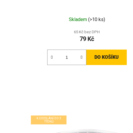
Skladem
(>10 ks)
65 Kč bez DPH
79 Kč
DO KOŠÍKU
K ODESLÁNÍ DO 3
TÝDNŮ