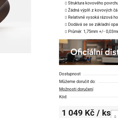
Struktura kovového povrch
je
Žádná výplň z kovových čá
0,0
Relativně vysoká rázová h
z
Dodává se se základní opa
5
Průměr: 1,75mm +/- 0,03
hvězdiček.
Dostupnost
Můžeme doručit do:
Možnosti doručení
Kód:
1 049 Kč
/ ks