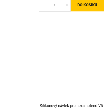
z
DO KOŠÍKU
5
hvězdiček.
Silikonový návlek pro hexa hotend V5