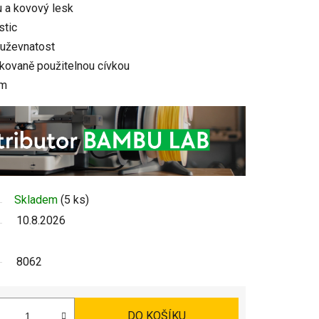
u a kovový lesk
stic
ouževnatost
kovaně použitelnou cívkou
mm
Skladem
(5 ks)
10.8.2026
8062
DO KOŠÍKU