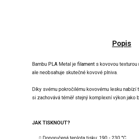
Popis
Bambu
PLA
Metal je
filament
s kovovou texturou n
ale neobsahuje skutečné kovové plniva.
Díky svému pokročilému kovovému lesku nabízí tot
si zachovává téměř stejný komplexní výkon jako 
JAK TISKNOUT?
Doporučená teplota tisku: 190 - 230 °C