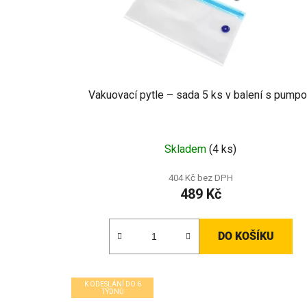
Vakuovací pytle – sada 5 ks v balení s pump
Skladem
(4 ks)
404 Kč bez DPH
489 Kč
DO KOŠÍKU
K ODESLÁNÍ DO 6
TÝDNŮ