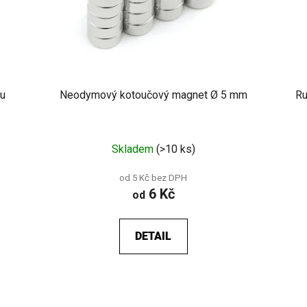
ou
Neodymový kotoučový magnet Ø 5 mm
Ru
Skladem
(>10 ks)
od 5 Kč bez DPH
6 Kč
od
DETAIL