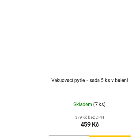
Vakuovací pytle - sada 5 ks v balení
Průměrné
Skladem
(7 ks)
hodnocení
produktu
379 Kč bez DPH
459 Kč
je
5,0