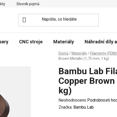
kty
Slovník pojmů
sery
CNC stroje
Materiály
Náhradní díly a
Domů
/
Materiály
/
Filamenty (FDM/
Brown Metallic (1,75 mm; 1 kg)
Bambu Lab Fil
Copper Brown 
kg)
Průměrné
Neohodnoceno
Podrobnosti ho
hodnocení
Značka:
Bambu Lab
produktu