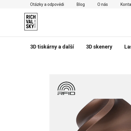
Přejít
Otázky a odpovědi
Blog
O nás
Konta
na
obsah
3D tiskárny a další
3D skenery
La