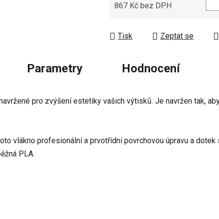
867 Kč bez DPH
Měrná cena:
Tisk
Zeptat se
Parametry
Hodnocení
avržené pro zvýšení estetiky vašich výtisků. Je navržen tak, a
o vlákno profesionální a prvotřídní povrchovou úpravu a dotek s
běžná PLA.