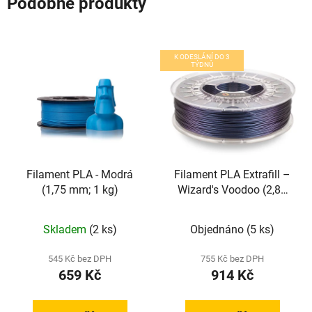
Podobné produkty
K ODESLÁNÍ DO 3
TÝDNŮ
Filament PLA - Modrá
Filament PLA Extrafill –
(1,75 mm; 1 kg)
Wizard's Voodoo (2,85
mm; 0,75 kg)
Skladem
(2 ks)
Objednáno
(5 ks)
545 Kč bez DPH
755 Kč bez DPH
659 Kč
914 Kč