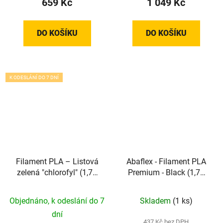
659 Kč
1 049 Kč
DO KOŠÍKU
DO KOŠÍKU
K ODESLÁNÍ DO 7 DNÍ
Filament PLA – Listová
Abaflex - Filament PLA
zelená "chlorofyl" (1,75
Premium - Black (1,75
mm; 1 kg)
mm, 1 kg)
Objednáno, k odeslání do 7
Skladem
(1 ks)
dní
437 Kč bez DPH