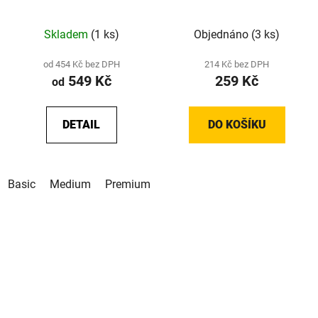
Basic/Medium/Premium
pro řadu X1 a P1 - 8 ks
(195 mm x 4, 230 mm x
Skladem
(1 ks)
Objednáno
(3 ks)
4)
od 454 Kč bez DPH
214 Kč bez DPH
549 Kč
259 Kč
od
DETAIL
DO KOŠÍKU
Basic
Medium
Premium