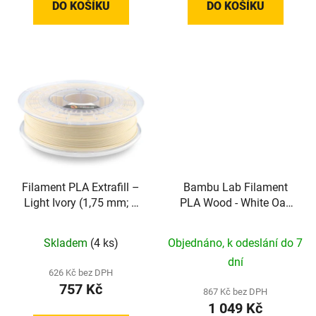
DO KOŠÍKU
DO KOŠÍKU
Filament PLA Extrafill –
Bambu Lab Filament
Light Ivory (1,75 mm; 1
PLA Wood - White Oak
kg)
(1,75 mm; 1 kg)
Skladem
(4 ks)
Objednáno, k odeslání do 7
dní
626 Kč bez DPH
757 Kč
867 Kč bez DPH
1 049 Kč