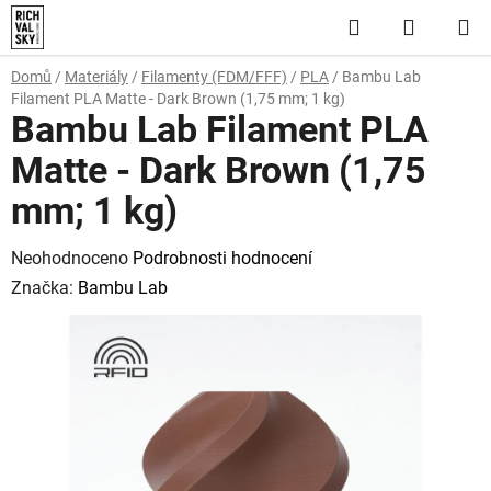
Přejít
Hledat
NÁKUP
na
obsah
KOŠÍK
Domů
/
Materiály
/
Filamenty (FDM/FFF)
/
PLA
/
Bambu Lab
Filament PLA Matte - Dark Brown (1,75 mm; 1 kg)
Bambu Lab Filament PLA
Matte - Dark Brown (1,75
mm; 1 kg)
Průměrné
Neohodnoceno
Podrobnosti hodnocení
hodnocení
Značka:
Bambu Lab
produktu
je
0,0
z
5
hvězdiček.