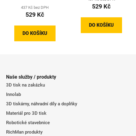
529 Kč
437 Kč bez DPH
529 Kč
DO KOŠÍKU
DO KOŠÍKU
Z
á
p
Naše služby / produkty
a
3D tisk na zakázku
t
Innolab
í
3D tiskárny, náhradní díly a doplňky
Materiál pro 3D tisk
Robotické stavebnice
RichMan produkty