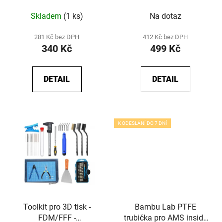
Skladem
(1 ks)
Na dotaz
281 Kč bez DPH
412 Kč bez DPH
340 Kč
499 Kč
DETAIL
DETAIL
K ODESLÁNÍ DO 7 DNÍ
Toolkit pro 3D tisk -
Bambu Lab PTFE
FDM/FFF -
trubička pro AMS inside