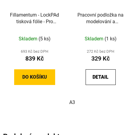
Fillamentum - LockPAd
Pracovní podložka na
tisková fólie - Pro
modelování a
dokonalou první vrstvu
vyřezávání - A4 / A3
Skladem
(5 ks)
Skladem
(1 ks)
693 Kč bez DPH
272 Kč bez DPH
839 Kč
329 Kč
DO KOŠÍKU
DETAIL
A3