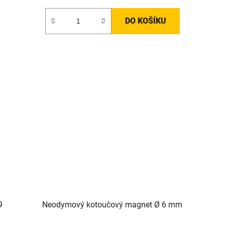
DO KOŠÍKU
9
Neodymový kotoučový magnet Ø 6 mm