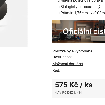
Hladká povrchová úprava
0,0
Biologicky odbouratelný
z
Průměr: 1,75mm +/- 0,03
5
hvězdiček.
Položka byla vyprodána…
Dostupnost
Možnosti doručení
Kód:
575 Kč
/ ks
475 Kč bez DPH
Měrná cena: