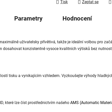
Tisk
Zeptat se
Parametry
Hodnocení
aximálně uživatelsky přívětivá, takže je ideální volbou pro začá
ům dosahovat konzistentně vysoce kvalitních výtisků bez nutnost
stí tisku a vynikajícím vzhledem. Vyzkoušejte výhody hladkých
, které lze číst prostřednictvím našeho
AMS (Automatic Materi