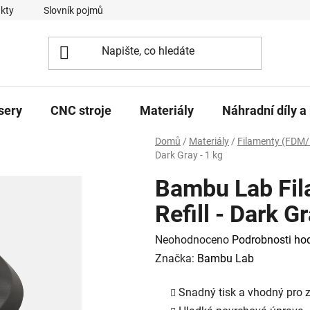
kty
Slovník pojmů
sery
CNC stroje
Materiály
Náhradní díly a 
Domů
/
Materiály
/
Filamenty (FDM/
Dark Gray - 1 kg
Bambu Lab Fil
Refill - Dark Gr
Průměrné
Neohodnoceno
Podrobnosti ho
hodnocení
Značka:
Bambu Lab
produktu
Snadný tisk a vhodný pro 
je