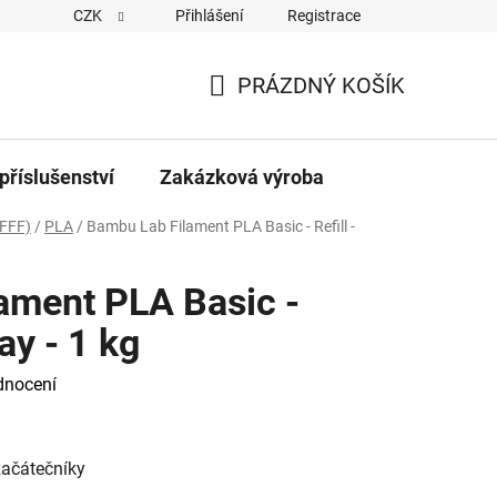
CZK
Přihlášení
Registrace
PRÁZDNÝ KOŠÍK
NÁKUPNÍ
KOŠÍK
příslušenství
Zakázková výroba
FFF)
/
PLA
/
Bambu Lab Filament PLA Basic - Refill -
ament PLA Basic -
ay - 1 kg
dnocení
začátečníky