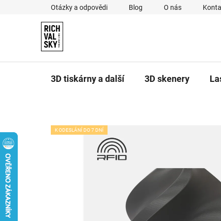
Přejít
Otázky a odpovědi
Blog
O nás
Konta
na
obsah
3D tiskárny a další
3D skenery
La
K ODESLÁNÍ DO 7 DNÍ