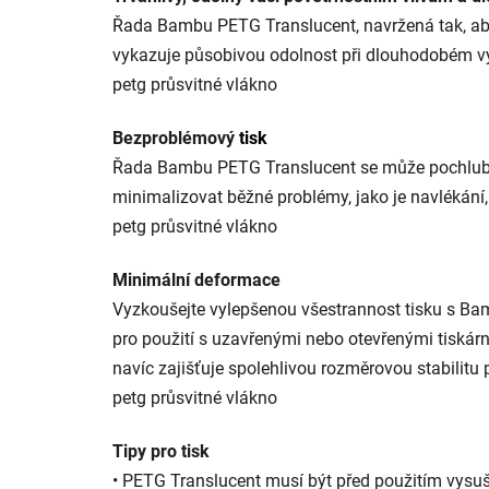
Řada Bambu PETG Translucent, navržená tak, aby 
vykazuje působivou odolnost při dlouhodobém vy
petg průsvitné vlákno
Bezproblémový
tisk
Řada Bambu PETG Translucent se může pochlubit
minimalizovat běžné problémy, jako je navlékání,
petg průsvitné vlákno
Minimální deformace
Vyzkoušejte vylepšenou všestrannost tisku s Ba
pro použití s uzavřenými nebo otevřenými tiskár
navíc zajišťuje spolehlivou rozměrovou stabilit
petg průsvitné vlákno
Tipy pro tisk
• PETG Translucent musí být před použitím vysušen