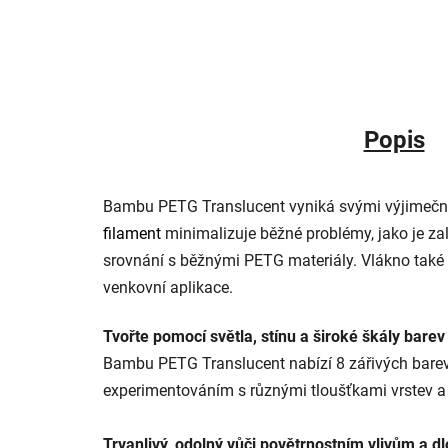
Popis
Bambu PETG Translucent vyniká svými výjimečným
filament
minimalizuje běžné problémy, jako je za
srovnání s běžnými PETG materiály. Vlákno také v
venkovní aplikace.
Tvořte pomocí světla, stínu a široké škály barev
Bambu PETG Translucent nabízí 8 zářivých barev
experimentováním s různými tloušťkami vrstev a 
Trvanlivý, odolný vůči povětrnostním vlivům a dl