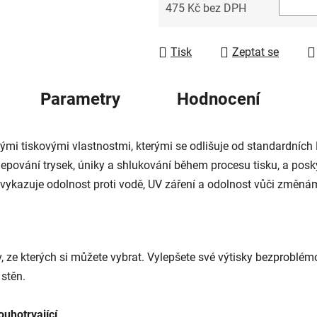
475 Kč bez DPH
Měrná cena:
Tisk
Zeptat se
Parametry
Hodnocení
i tiskovými vlastnostmi, kterými se odlišuje od standardních 
lepování trysek, úniky a shlukování během procesu tisku, a posk
ykazuje odolnost proti vodě, UV záření a odolnost vůči změnám te
, ze kterých si můžete vybrat. Vylepšete své výtisky bezprobl
stěn.
ouhotrvající