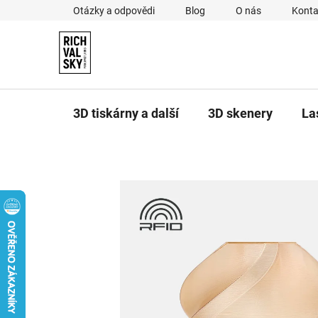
Přejít
Otázky a odpovědi
Blog
O nás
Konta
na
obsah
3D tiskárny a další
3D skenery
La