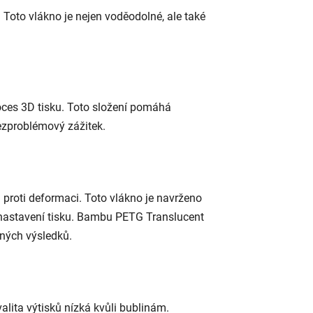
Toto vlákno je nejen voděodolné, ale také
ces 3D tisku. Toto složení pomáhá
bezproblémový zážitek.
roti deformaci. Toto vlákno je navrženo
y nastavení tisku. Bambu PETG Translucent
sných výsledků.
alita výtisků nízká kvůli bublinám.