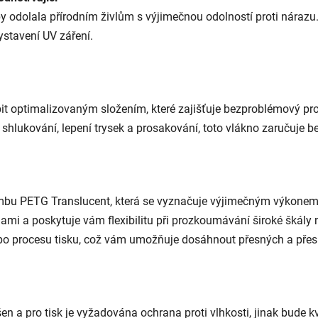
odolala přírodním živlům s výjimečnou odolností proti nárazu. 
stavení UV záření.
 optimalizovaným složením, které zajišťuje bezproblémový pro
 shlukování, lepení trysek a prosakování, toto vlákno zaručuje 
mbu PETG Translucent, která se vyznačuje výjimečným výkonem p
nami a poskytuje vám flexibilitu při prozkoumávání široké škál
u po procesu tisku, což vám umožňuje dosáhnout přesných a pře
 a pro tisk je vyžadována ochrana proti vlhkosti, jinak bude kv