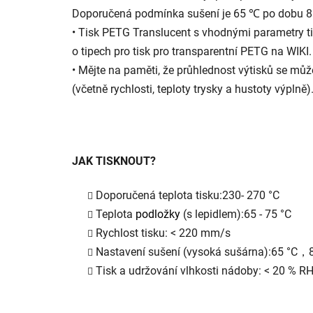
Doporučená podmínka sušení je 65 ℃ po dobu 8 ho
• Tisk PETG Translucent s vhodnými parametry t
o tipech pro tisk pro transparentní PETG na WIKI.
• Mějte na paměti, že průhlednost výtisků se může 
(včetně rychlosti, teploty trysky a hustoty výplně)
JAK TISKNOUT?
Doporučená teplota tisku:
230- 270 °C
Teplota
podložky
(s lepidlem):
65 - 75 °C
Rychlost tisku: < 220 mm/s
Nastavení sušení (vysoká sušárna):
65 °C，8
Tisk a udržování vlhkosti nádoby: < 20 % R