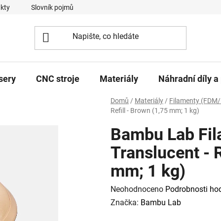
kty
Slovník pojmů
sery
CNC stroje
Materiály
Náhradní díly a 
Domů
/
Materiály
/
Filamenty (FDM/
Refill - Brown (1,75 mm; 1 kg)
Bambu Lab Fi
Translucent - R
mm; 1 kg)
Průměrné
Neohodnoceno
Podrobnosti ho
hodnocení
Značka:
Bambu Lab
produktu