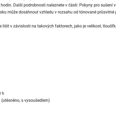
din. Další podrobnosti naleznete v části: Pokyny pro sušení v
isku může dosáhnout vzhledu v rozsahu od tónované průsvitné 
lišit v závislosti na takových faktorech, jako je velikost, tloušť
.
 h
H (utěsněno, s vysoušedlem)