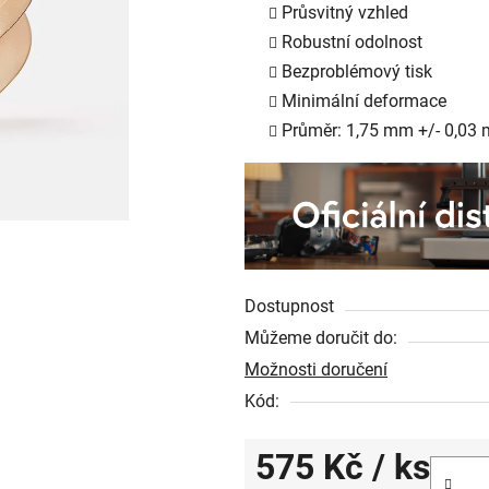
Průsvitný vzhled
je
Robustní odolnost
0,0
Bezproblémový tisk
z
Minimální deformace
5
Průměr: 1,75 mm +/- 0,03
hvězdiček.
Dostupnost
Můžeme doručit do:
Možnosti doručení
Kód:
575 Kč
/ ks