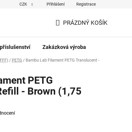
CZK
Přihlášení
Registrace
PRÁZDNÝ KOŠÍK
NÁKUPNÍ
KOŠÍK
příslušenství
Zakázková výroba
FFF)
/
PETG
/
Bambu Lab Filament PETG Translucent -
lament PETG
efill - Brown (1,75
dnocení