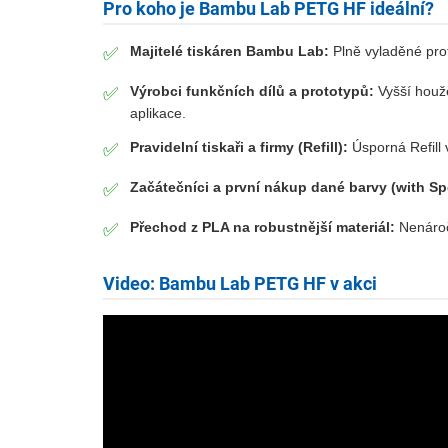
Pro koho je Bambu Lab PETG HF ideální?
Majitelé tiskáren Bambu Lab:
Plně vyladěné prof
✅
Výrobci funkčních dílů a prototypů:
Vyšší houže
✅
aplikace.
Pravidelní tiskaři a firmy (Refill):
Úsporná Refill v
✅
Začátečníci a první nákup dané barvy (with Sp
✅
Přechod z PLA na robustnější materiál:
Nenároč
✅
Video: Bambu Lab PETG HF v akci