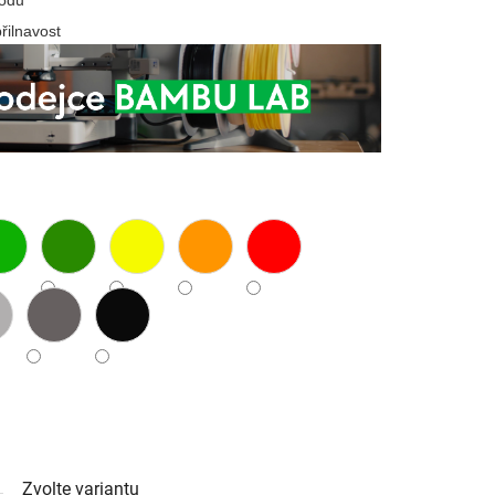
přilnavost
Zvolte variantu