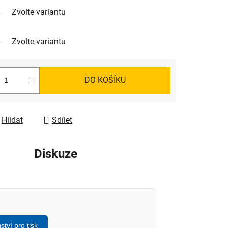
Zvolte variantu
Zvolte variantu
DO KOŠÍKU
Hlídat
Sdílet
Diskuze
ství pro tisk