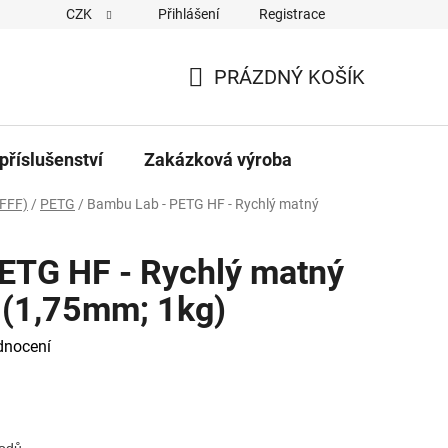
CZK
Přihlášení
Registrace
PRÁZDNÝ KOŠÍK
NÁKUPNÍ
KOŠÍK
příslušenství
Zakázková výroba
FFF)
/
PETG
/
Bambu Lab - PETG HF - Rychlý matný
ETG HF - Rychlý matný
 (1,75mm; 1kg)
dnocení
hodů