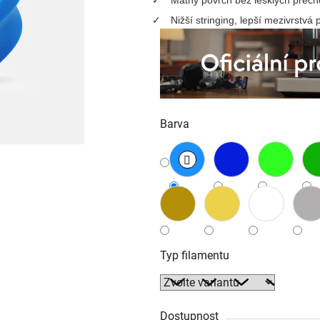
0,0
Nižší stringing, lepší mezivrstvá 
z
5
hvězdiček.
Barva
Typ filamentu
Dostupnost