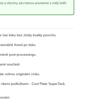
oly a všechny, kdo tisknou pravidelně a chtějí šetřit
as tisku bez ztráty kvality povrchu.
sionálně ihned po tisku.
 méně post-processingu.
ané součásti.
te volnou originální cívku.
se všemi podložkami - Cool Plate SuperTack,
vování.