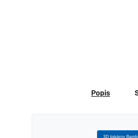
Popis
S
3D tiskárny Bamb