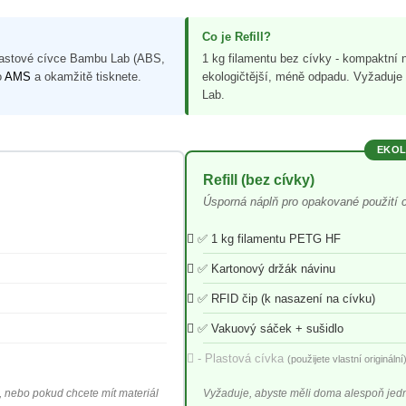
Co je Refill?
 plastové cívce Bambu Lab (ABS,
1 kg filamentu bez cívky - kompaktní 
o
AMS
a okamžitě tisknete.
ekologičtější, méně odpadu. Vyžaduje
Lab.
EKOL
Refill (bez cívky)
Úsporná náplň pro opakované použití 
✅ 1 kg filamentu PETG HF
✅ Kartonový držák návinu
✅ RFID čip (k nasazení na cívku)
✅ Vakuový sáček + sušidlo
- Plastová cívka
(použijete vlastní originální
, nebo pokud chcete mít materiál
Vyžaduje, abyste měli doma alespoň jed