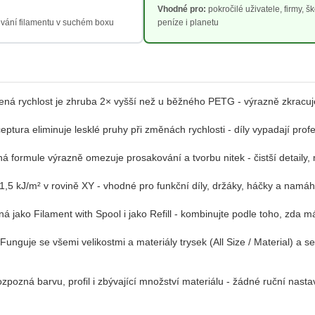
Vhodné pro:
pokročilé uživatele, firmy, šk
ování filamentu v suchém boxu
peníze i planetu
á rychlost je zhruba 2× vyšší než u běžného PETG - výrazně zkracuje č
ptura eliminuje lesklé pruhy při změnách rychlosti - díly vypadají profe
 formule výrazně omezuje prosakování a tvorbu nitek - čistší detaily,
5 kJ/m² v rovině XY - vhodné pro funkční díly, držáky, háčky a namáh
jako Filament with Spool i jako Refill - kombinujte podle toho, zda má
Funguje se všemi velikostmi a materiály trysek (All Size / Material) a 
pozná barvu, profil i zbývající množství materiálu - žádné ruční nasta