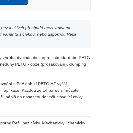
h bez lesklých přechodů mezi vrstvami.
 variantu s cívkou, nebo úspornou Refill
dy zhruba dvojnásobek oproti standardním PETG
ní neduhy PETG - ooze (prosakování), clumping
rovnání s
PLA
nabízí PETG HF vyšší
vní aplikace. Každou ze 14 barev si můžete
ll náplň na nasazení do vaší stávající cívky.
orný Refill bez cívky. Mechanicky i chemicky