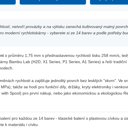
hlostí, netvoří provázky a na výtisku zanechá kultivovaný matný povrc
moderní rychlotiskárny - vyberete si ze 14 barev a podle potřeby buď
ent
o průměru 1,75 mm s přednastavenou rychlostí tisku 258 mm/s, te
skárny Bambu Lab (H2D, X1 Series, P1 Series, A1 Series) a řeší tradič
chodech.
měnách rychlosti a zajišťuje jednolitý povrch bez lesklých "skvrn". Ve s
Pa), takže se hodí pro funkční díly, držáky, kryty elektroniky i venko
t with Spool) pro první nákup, nebo jako ekonomickou a ekologickou Refi
ení pro každou ze 14 barev - klasické balení s plastovou cívkou a úsp
te k materiálu i cívku.