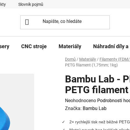
kty
Slovník pojmů
sery
CNC stroje
Materiály
Náhradní díly a 
Domů
/
Materiály
/
Filamenty (FDM/
PETG filament (1,75mm; 1kg)
Bambu Lab - P
PETG filament
Průměrné
Neohodnoceno
Podrobnosti ho
hodnocení
Značka:
Bambu Lab
produktu
2× rychlejší tisk než běžné PETG
je
Matný povrch bez lesklých přec