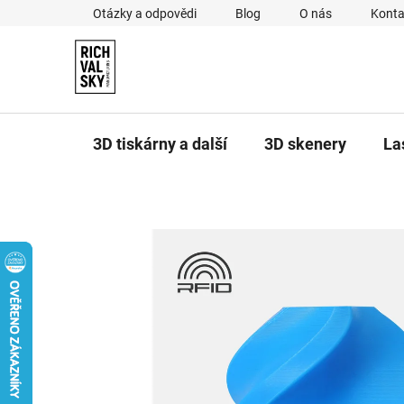
Přejít
Otázky a odpovědi
Blog
O nás
Konta
na
obsah
3D tiskárny a další
3D skenery
La