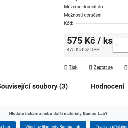
Můžeme doručit do:
Možnosti doručení
Kód:
575 Kč
/ ks
475 Kč bez DPH
Měrná cena:
Tisk
Zeptat se
ouvisející soubory (3)
Hodnocení
Hledáte tiskárnu nebo další materiály Bambu Lab?
u Lab
Všechny filamenty Bambu Lab
Trysky a příslušen