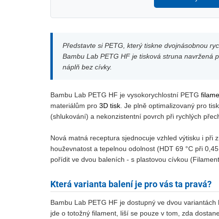
Představte si PETG, který tiskne dvojnásobnou ryc
Bambu Lab PETG HF je tisková struna navržená pro 
náplň bez cívky.
Bambu Lab PETG HF je vysokorychlostní PETG
filam
materiálům pro
3D tisk
. Je plně optimalizovaný pro ti
(shlukování) a nekonzistentní povrch při rychlých pře
Nová matná receptura sjednocuje vzhled výtisku i při z
houževnatost a tepelnou odolnost (HDT 69 °C při 0,45 M
pořídit ve dvou baleních - s plastovou cívkou (Filamen
Která varianta balení je pro vás ta pravá?
Bambu Lab PETG HF je dostupný ve dvou variantách bal
jde o totožný filament, liší se pouze v tom, zda dostane