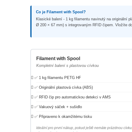
Co je Filament with Spool?
Klasické balení - 1 kg filamentu navinutý na originální
Ø 200 × 67 mm) s integrovaným RFID čipem. Vložíte d
Filament with Spool
Kompletní balení s plastovou cívkou
✅ 1 kg filamentu PETG HF
✅ Originální plastová cívka (ABS)
✅ RFID čip pro automatickou detekci v AMS
✅ Vakuový sáček + sušidlo
✅ Připraveno k okamžitému tisku
Ideální pro první nákup, pokud ještě nemáte prázdnou cívku