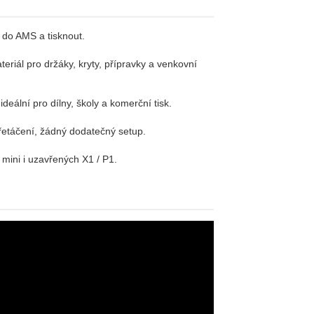
u do AMS a tisknout.
riál pro držáky, kryty, přípravky a venkovní
deální pro dílny, školy a komerční tisk.
řetáčení, žádný dodatečný setup.
ini i uzavřených X1 / P1.