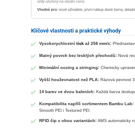
vždy uložený na vlastní cívce.
Vhodné pro:
nové uživatele, první nákup dané barvy, sklad
Klíčové vlastnosti a praktické výhody
Vysokorychlostní
tisk
až 258 mm/s:
Přednastaven
✅
Matný povrch bez lesklých přechodů:
Nová rece
✅
Minimální oozing a stringing:
Chemicky upravená
✅
Vyšší houževnatost než PLA:
Rázová pevnost 31,
✅
14 barev ve dvou baleních:
Každá barva dostupná 
✅
Kompatibilita napříč sortimentem Bambu Lab:
✅
Smooth PEI i Textured PEI.
RFID čip v obou variantách:
AMS automaticky roz
✅