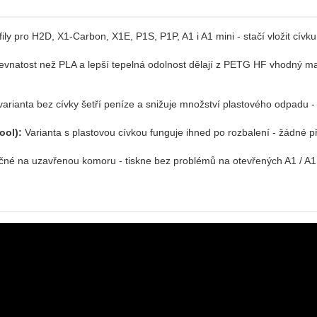
ily pro H2D, X1-Carbon, X1E, P1S, P1P, A1 i A1 mini - stačí vložit cívk
vnatost než PLA a lepší tepelná odolnost dělají z PETG HF vhodný mate
arianta bez cívky šetří peníze a snižuje množství plastového odpadu - i
ool):
Varianta s plastovou cívkou funguje ihned po rozbalení - žádné p
né na uzavřenou komoru - tiskne bez problémů na otevřených A1 / A1 m