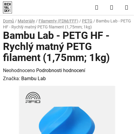
Přejít
Hledat
NÁKUP
na
obsah
KOŠÍK
Domů
/
Materiály
/
Filamenty (FDM/FFF)
/
PETG
/
Bambu Lab - PETG
HF - Rychlý matný PETG filament (1,75mm; 1kg)
Bambu Lab - PETG HF -
Rychlý matný PETG
filament (1,75mm; 1kg)
Průměrné
Neohodnoceno
Podrobnosti hodnocení
hodnocení
Značka:
Bambu Lab
produktu
je
0,0
z
5
hvězdiček.