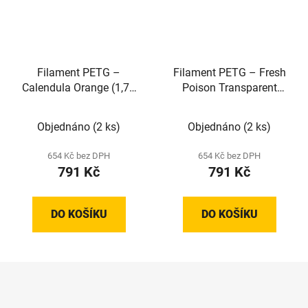
Filament PETG –
Filament PETG – Fresh
Calendula Orange (1,75
Poison Transparent
mm; 1 kg)
(2,85 mm; 1 kg)
Objednáno
(2 ks)
Objednáno
(2 ks)
654 Kč bez DPH
654 Kč bez DPH
791 Kč
791 Kč
DO KOŠÍKU
DO KOŠÍKU
Z
á
p