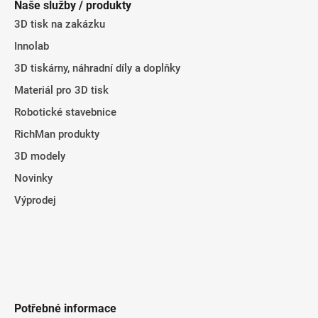
Naše služby / produkty
a
3D tisk na zakázku
t
Innolab
í
3D tiskárny, náhradní díly a doplňky
Materiál pro 3D tisk
Robotické stavebnice
RichMan produkty
3D modely
Novinky
Výprodej
Potřebné informace