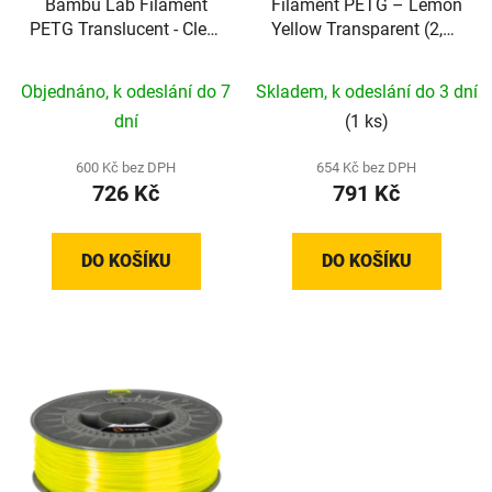
Bambu Lab Filament
Filament PETG – Lemon
PETG Translucent - Clear
Yellow Transparent (2,85
(1,75 mm; 1 kg)
mm; 1 kg)
Objednáno, k odeslání do 7
Skladem, k odeslání do 3 dní
dní
(1 ks)
600 Kč bez DPH
654 Kč bez DPH
726 Kč
791 Kč
DO KOŠÍKU
DO KOŠÍKU