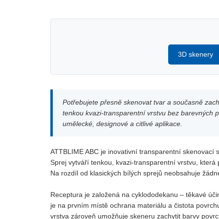
3D skenery
Potřebujete přesně skenovat tvar a současně zach
tenkou kvazi-transparentní vrstvu bez barevných pi
umělecké, designové a citlivé aplikace.
ATTBLIME ABC je inovativní transparentní skenovací sp
Sprej vytváří tenkou, kvazi-transparentní vrstvu, kter
Na rozdíl od klasických bílých sprejů neobsahuje žá
Receptura je založená na cyklododekanu – těkavé účinn
je na prvním místě ochrana materiálu a čistota povrchu,
vrstva zároveň umožňuje skeneru zachytit barvy povrch