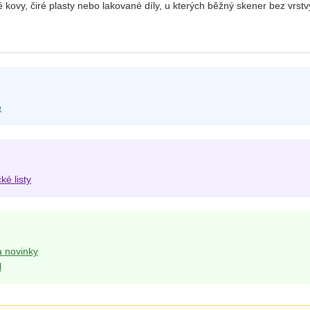
é kovy, čiré plasty nebo lakované díly, u kterých běžný skener bez vrstv
e
é listy
a novinky
l