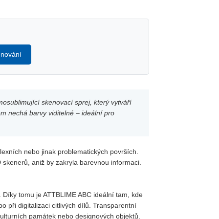
enování
ublimující skenovací sprej, který vytváří
m nechá barvy viditelné – ideální pro
lexních nebo jinak problematických površích.
D skenerů, aniž by zakryla barevnou informaci.
í. Díky tomu je ATTBLIME ABC ideální tam, kde
ři digitalizaci citlivých dílů. Transparentní
 kulturních památek nebo designových objektů.