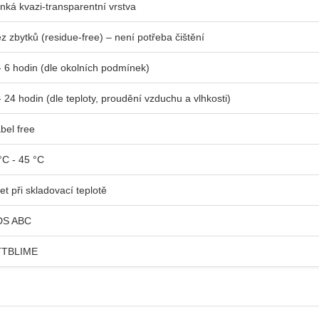
nká kvazi-transparentní vrstva
z zbytků (residue-free) – není potřeba čištění
- 6 hodin (dle okolních podmínek)
- 24 hodin (dle teploty, proudění vzduchu a vlhkosti)
bel free
°C - 45 °C
let při skladovací teplotě
DS ABC
TTBLIME