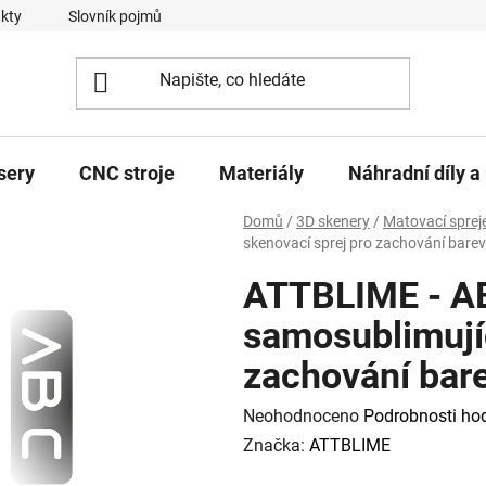
kty
Slovník pojmů
sery
CNC stroje
Materiály
Náhradní díly a 
Domů
/
3D skenery
/
Matovací sprej
skenovací sprej pro zachování barev
ATTBLIME - AB
samosublimujíc
zachování bar
Průměrné
Neohodnoceno
Podrobnosti ho
hodnocení
Značka:
ATTBLIME
produktu