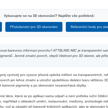
Vybavujete se na 3D skenování? Najděte vše potřebné:
Příslušenství pro 3D skenování
Referenční body pro sk
ovat barevnou informaci povrchu? ATTBLIME ABC je transparentní samos
gmentů. Jemně zmatní povrch, zlepší čitelnost pro 3D skener, ale přito
rej vyvinutý pro vysoce přesná optická měření na transparentních, ref
á povrch jen lehce zmatní a umožní spolehlivou detekci tvaru většinou 3
dné barevné pigmenty a po skenování nezanechává zbytky.
é látce, která se po aplikaci sama odpaří a není potřeba ruční čištěn
 například v oblastech umění, restaurování, medicíny, archeologie nebo p
u, což je zásadní při barevně kritických aplikacích, jako je skenování