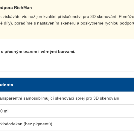
podpora RichMan
skáváte víc než jen kvalitní příslušenství pro 3D skenování. Pomůž
livé díly), poradíme s nastavením skeneru a poskytneme rychlou podpor
 s přesným tvarem i věrnými barvami.
odnota
ansparentní samosublimující skenovací sprej pro 3D skenování
0 ml
klododekan (bez pigmentů)