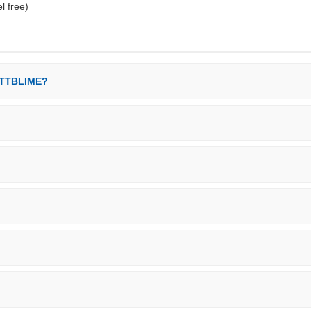
l free)
 ATTBLIME?