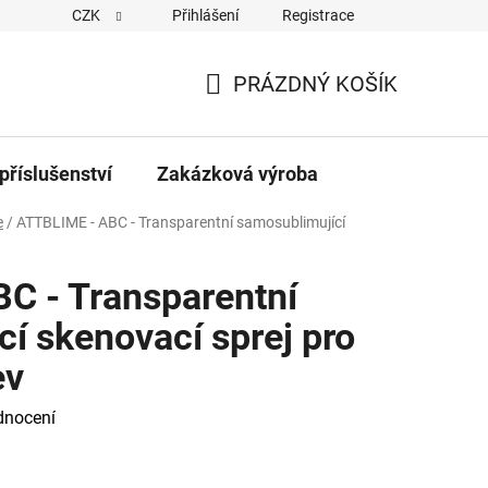
CZK
Přihlášení
Registrace
PRÁZDNÝ KOŠÍK
NÁKUPNÍ
KOŠÍK
příslušenství
Zakázková výroba
e
/
ATTBLIME - ABC - Transparentní samosublimující
C - Transparentní
í skenovací sprej pro
ev
dnocení