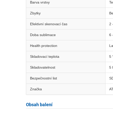
Barva vrstvy
Te
Zbytky
Be
Efektivní skenovací čas
2 
Doba sublimace
6 
Health protection
La
Skladovací teplota
5 
Skladovatelnost
5 
Bezpečnostní list
S
Značka
A
Obsah balení