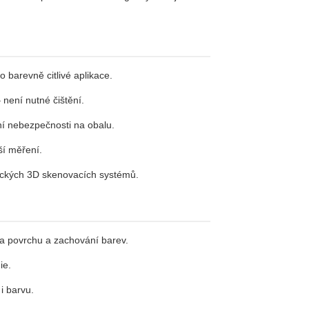
 barevně citlivé aplikace.
není nutné čištění.
í nebezpečnosti na obalu.
ší měření.
tických 3D skenovacích systémů.
na povrchu a zachování barev.
ie.
i barvu.