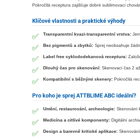
Pokročilá receptura zajišťuje dobré sublimovací chová
Klíčové vlastnosti a praktické výhody
Transparentní kvazi-transparentní vrstva:
Jemn
✅
Bez pigmentů a zbytků:
Sprej neobsahuje žádné
✅
Label free cyklododekanová receptura:
Založe
✅
Dlouhý čas pro skenování:
Skenovací čas 2 až 
✅
Kompatibilní s běžnými skenery:
Pokročilá rec
✅
Pro koho je sprej ATTBLIME ABC ideální?
Umění, restaurování, archeologie:
Skenování ku
✅
Medicína a citlivé komponenty:
Digitální archi
✅
Design a barevně kritické aplikace:
Skenování 
✅