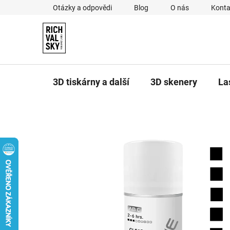
Přejít
Otázky a odpovědi
Blog
O nás
Konta
na
obsah
3D tiskárny a další
3D skenery
La