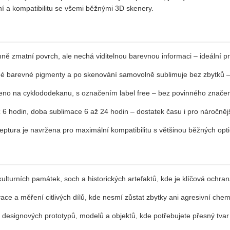
ní a kompatibilitu se všemi běžnými 3D skenery.
ě zmatní povrch, ale nechá viditelnou barevnou informaci – ideální pro
 barevné pigmenty a po skenování samovolně sublimuje bez zbytků – 
no na cyklododekanu, s označením label free – bez povinného značen
6 hodin, doba sublimace 6 až 24 hodin – dostatek času i pro náročněj
eptura je navržena pro maximální kompatibilitu s většinou běžných op
lturních památek, soch a historických artefaktů, kde je klíčová ochra
vace a měření citlivých dílů, kde nesmí zůstat zbytky ani agresivní chem
designových prototypů, modelů a objektů, kde potřebujete přesný tvar 