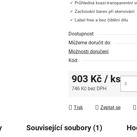
Průhledná kvazi-transparentní v
je
Zachování barev při skenování
0,0
Label free a bez čištění dílu
z
5
Dostupnost
hvězdiček.
Můžeme doručit do:
Možnosti doručení
Kód:
903 Kč
/ ks
746 Kč bez DPH
Měrná cena:
Tisk
Zeptat se
y
Související soubory (1)
Ho