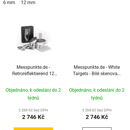
6 mm
12 mm
Messpunkte.de -
Messpunkte.de - White
Retroreflektierend 12
Targets - Bílé skenovací
mm Standard -
body pro 3D skenery se
Retroreflexní měřicí body
strukturovaným světlem
Objednáno, k odeslání do 2
Objednáno, k odeslání do 2
pro 3D laserové skenery
týdnů
týdnů
2 269 Kč bez DPH
2 269 Kč bez DPH
2 746 Kč
2 746 Kč