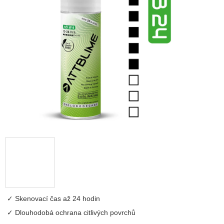
z
5
hvězdiček.
Skenovací čas až 24 hodin
Dlouhodobá ochrana citlivých povrchů