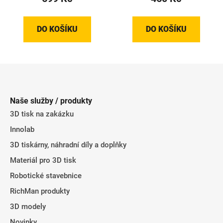
DO KOŠÍKU
DO KOŠÍKU
Z
á
p
Naše služby / produkty
a
3D tisk na zakázku
t
Innolab
í
3D tiskárny, náhradní díly a doplňky
Materiál pro 3D tisk
Robotické stavebnice
RichMan produkty
3D modely
Novinky