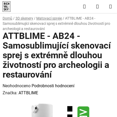
Přejít
Hledat
NÁKUP
na
obsah
KOŠÍK
Domů
/
3D skenery
/
Matovací spreje
/
ATTBLIME - AB24 -
Samosublimující skenovací sprej s extrémně dlouhou životností pro
archeologii a restaurování
ATTBLIME - AB24 -
Samosublimující skenovací
sprej s extrémně dlouhou
životností pro archeologii a
restaurování
Průměrné
Neohodnoceno
Podrobnosti hodnocení
hodnocení
Značka:
ATTBLIME
produktu
je
0,0