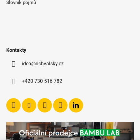
Slovník pojmů
Kontakty
idea@richvalsky.cz
+420 730 516 782