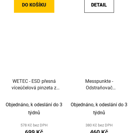
DO KOŠÍKU
DETAIL
WETEC - ESD přesná
Messpunkte -
víceúčelová pinzeta z
Odstraňovač
vodivého PA - černá,
referenčních bodů -
antistatická, do 190 °C
ergonomický plastový
Objednáno, k odeslání do 3
Objednáno, k odeslání do 3
nástroj s 11 výměnnými
týdnů
týdnů
čepelemi
578 Kč bez DPH
380 Kč bez DPH
699 Kč
460 Kč