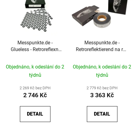
Messpunkte.de -
Messpunkte.de -
Glueless - Retroreflexní
Retroreflektierend na roli
měřicí body bez lepidla
- Retroreflexní měřicí
pro 3D skenování
body pro 3D laserové
Objednáno, k odeslání do 2
Objednáno, k odeslání do 2
skenery
týdnů
týdnů
2 269 Kč bez DPH
2 779 Kč bez DPH
2 746 Kč
3 363 Kč
DETAIL
DETAIL