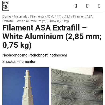
Přejít
Hledat
NÁKUP
na
obsah
KOŠÍK
Domů
/
Materiály
/
Filamenty (FDM/FFF)
/
ASA
/
Filament ASA
Extrafill – White Aluminium (2,85 mm; 0,75 kg)
Filament ASA Extrafill –
White Aluminium (2,85 mm;
0,75 kg)
Průměrné
Neohodnoceno
Podrobnosti hodnocení
hodnocení
Značka:
Fillamentum
produktu
je
0,0
z
5
hvězdiček.