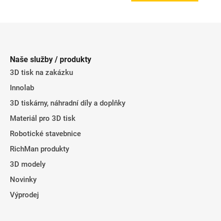
Z
á
p
Naše služby / produkty
a
3D tisk na zakázku
t
Innolab
í
3D tiskárny, náhradní díly a doplňky
Materiál pro 3D tisk
Robotické stavebnice
RichMan produkty
3D modely
Novinky
Výprodej