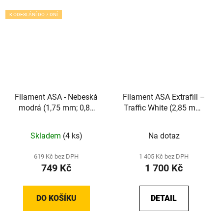
K ODESLÁNÍ DO 7 DNÍ
Filament ASA - Nebeská
Filament ASA Extrafill –
modrá (1,75 mm; 0,85
Traffic White (2,85 mm;
kg)
2,5 kg)
Skladem
(4 ks)
Na dotaz
619 Kč bez DPH
1 405 Kč bez DPH
749 Kč
1 700 Kč
DO KOŠÍKU
DETAIL