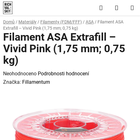
Přejít
Hledat
NÁKUP
na
obsah
KOŠÍK
Domů
/
Materiály
/
Filamenty (FDM/FFF)
/
ASA
/
Filament ASA
Extrafill – Vivid Pink (1,75 mm; 0,75 kg)
Filament ASA Extrafill –
Vivid Pink (1,75 mm; 0,75
kg)
Průměrné
Neohodnoceno
Podrobnosti hodnocení
hodnocení
Značka:
Fillamentum
produktu
je
0,0
z
5
hvězdiček.