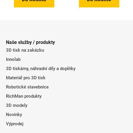
Z
á
p
Naše služby / produkty
a
3D tisk na zakázku
t
Innolab
í
3D tiskárny, náhradní díly a doplňky
Materiál pro 3D tisk
Robotické stavebnice
RichMan produkty
3D modely
Novinky
Výprodej