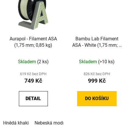
Aurapol - Filament ASA
Bambu Lab Filament
(1,75 mm; 0,85 kg)
ASA - White (1,75 mm; 1
kg)
Skladem
(2 ks)
Skladem
(>10 ks)
619 Kč bez DPH
826 Kč bez DPH
749 Kč
999 Kč
DETAIL
DO KOŠÍKU
Hnědá khaki
Nebeská modrá
Signální oranžová
Zelená