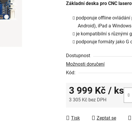
Základní deska pro CNC lasero
je
0,0
podporuje offline ovládání 
z
Android), iPad a Windows
5
je kompatibilní s různými 
hvězdiček.
podporuje formáty jako G 
Dostupnost
Možnosti doručení
Kód:
3 999 Kč
/ ks
3 305 Kč bez DPH
Měrná cena:
Tisk
Zeptat se