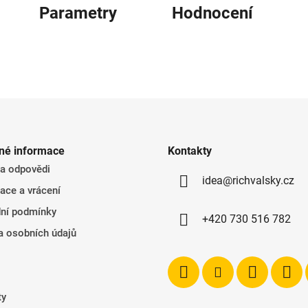
Parametry
Hodnocení
né informace
Kontakty
 a odpovědi
idea@richvalsky.cz
ace a vrácení
ní podmínky
+420 730 516 782
a osobních údajů
ty