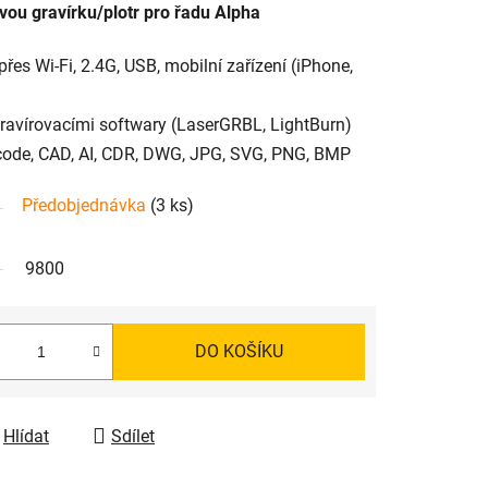
vou gravírku/plotr pro řadu Alpha
přes Wi-Fi, 2.4G, USB, mobilní zařízení (iPhone,
gravírovacími softwary (LaserGRBL, LightBurn)
code, CAD, AI, CDR, DWG, JPG, SVG, PNG, BMP
Předobjednávka
(3 ks)
9800
DO KOŠÍKU
Hlídat
Sdílet