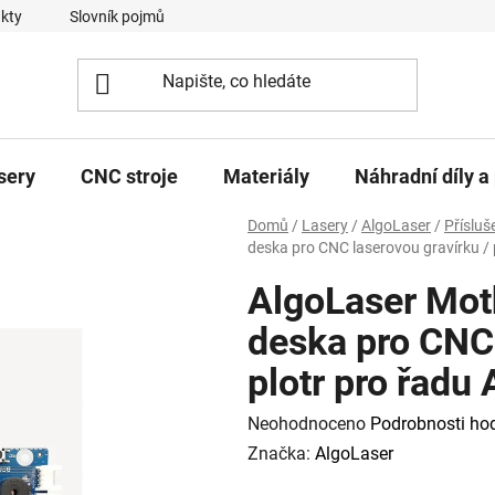
kty
Slovník pojmů
sery
CNC stroje
Materiály
Náhradní díly a 
Domů
/
Lasery
/
AlgoLaser
/
Přísluš
deska pro CNC laserovou gravírku / 
AlgoLaser Mot
deska pro CNC 
plotr pro řadu
Průměrné
Neohodnoceno
Podrobnosti ho
hodnocení
Značka:
AlgoLaser
produktu