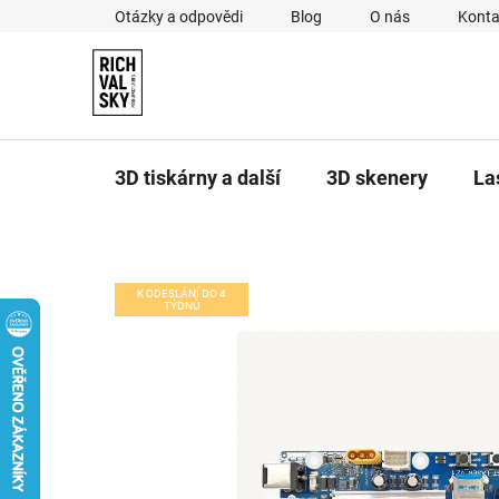
Přejít
Otázky a odpovědi
Blog
O nás
Konta
na
obsah
3D tiskárny a další
3D skenery
La
K ODESLÁNÍ DO 4
TÝDNŮ