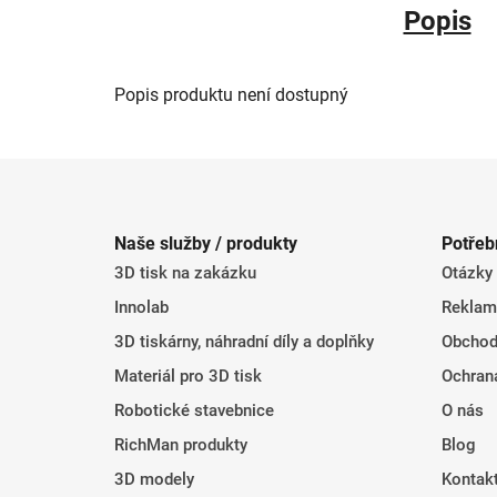
Popis
Popis produktu není dostupný
Z
á
Naše služby / produkty
Potřeb
p
3D tisk na zakázku
Otázky
a
t
Innolab
Reklam
í
3D tiskárny, náhradní díly a doplňky
Obchod
Materiál pro 3D tisk
Ochran
Robotické stavebnice
O nás
RichMan produkty
Blog
3D modely
Kontak