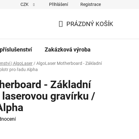
CZK
Přihlášení
Registrace
PRÁZDNÝ KOŠÍK
NÁKUPNÍ
KOŠÍK
příslušenství
Zakázková výroba
enství | AlgoLaser
/
AlgoLaser Motherboard - Základní
plotr pro řadu Alpha
herboard - Základní
laserovou gravírku /
 Alpha
dnocení