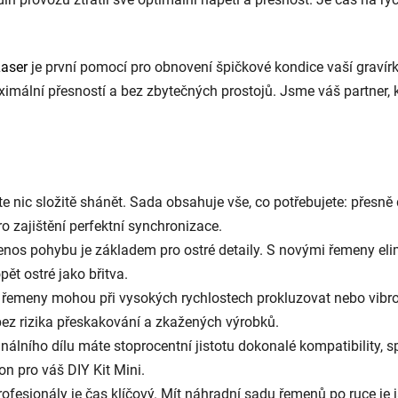
aser
je první pomocí pro obnovení špičkové kondice vaší gravírky
maximální přesností a bez zbytečných prostojů. Jsme váš partner,
 nic složitě shánět. Sada obsahuje vše, co potřebujete: přesně
o zajištění perfektní synchronizace.
enos pohybu je základem pro ostré detaily. S novými řemeny el
ět ostré jako břitva.
řemeny mohou při vysokých rychlostech prokluzovat nebo vibr
 bez rizika přeskakování a zkažených výrobků.
nálního dílu máte stoprocentní jistotu dokonalé kompatibility, 
on pro váš DIY Kit Mini.
ofesionály je čas klíčový. Mít náhradní sadu řemenů po ruce je 