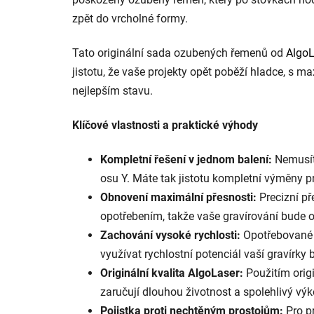
zpět do vrcholné formy.
Tato originální sada ozubených řemenů od
AlgoL
jistotu, že vaše projekty opět poběží hladce, s 
nejlepším stavu.
Klíčové vlastnosti a praktické výhody
Kompletní řešení v jednom balení:
Nemusíte
osu Y. Máte tak jistotu kompletní výměny pr
Obnovení maximální přesnosti:
Precizní př
opotřebením, takže vaše gravírování bude op
Zachování vysoké rychlosti:
Opotřebované 
využívat rychlostní potenciál vaší gravírky
Originální kvalita AlgoLaser:
Použitím origi
zaručují dlouhou životnost a spolehlivý výk
Pojistka proti nechtěným prostojům:
Pro pr