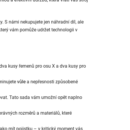
. S námi nekupujete jen náhradní díl, ale
 který vám pomůže udržet technologii v
 dva kusy řemenů pro osu X a dva kusy pro
iminujete
vůle
a nepřesnosti způsobené
ovat. Tato sada vám umožní opět naplno
správných rozměrů a materiálů, které
jako mít pojistku – v kritický moment vás