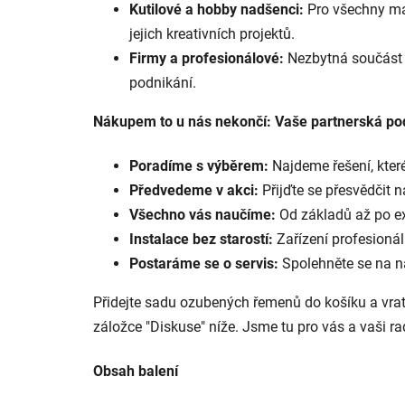
Kutilové a hobby nadšenci:
Pro všechny maji
jejich kreativních projektů.
Firmy a profesionálové:
Nezbytná součást p
podnikání.
Nákupem to u nás nekončí: Vaše partnerská p
Poradíme s výběrem:
Najdeme řešení, kter
Předvedeme v akci:
Přijďte se přesvědčit 
Všechno vás naučíme:
Od základů až po exp
Instalace bez starostí:
Zařízení profesionál
Postaráme se o servis:
Spolehněte se na ná
Přidejte sadu ozubených řemenů do košíku a vraťte
záložce "Diskuse" níže. Jsme tu pro vás a vaši rad
Obsah balení