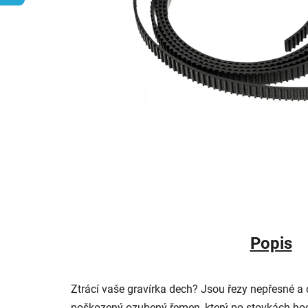
Popis
Ztrácí vaše gravírka dech? Jsou řezy nepřesné a
poškozený ozubený řemen, který po stovkách hodin 