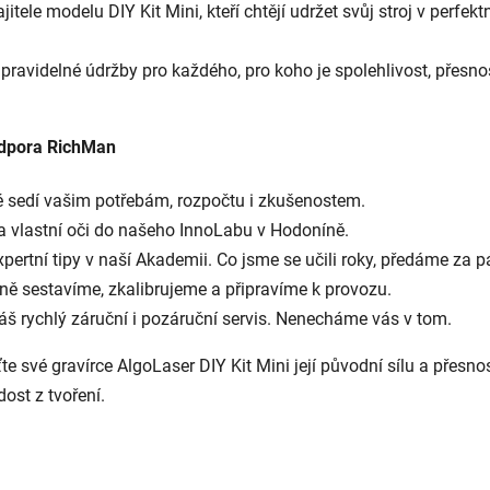
tele modelu DIY Kit Mini, kteří chtějí udržet svůj stroj v perfekt
ravidelné údržby pro každého, pro koho je spolehlivost, přesnost
odpora RichMan
é sedí vašim potřebám, rozpočtu i zkušenostem.
na vlastní oči do našeho InnoLabu v Hodoníně.
ertní tipy v naší Akademii. Co jsme se učili roky, předáme za p
ně sestavíme, zkalibrujeme a připravíme k provozu.
š rychlý záruční i pozáruční servis. Nenecháme vás v tom.
 své gravírce AlgoLaser DIY Kit Mini její původní sílu a přesnos
ost z tvoření.