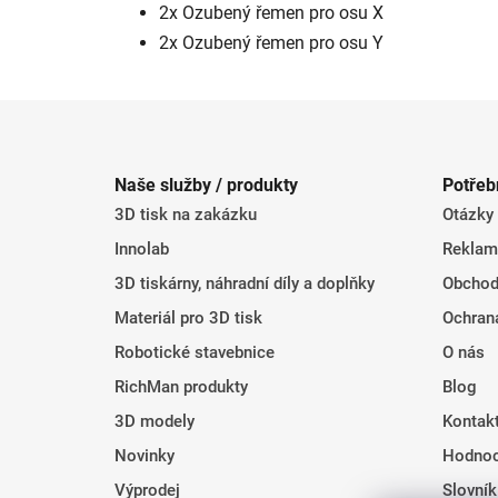
2x Ozubený řemen pro osu X
2x Ozubený řemen pro osu Y
Z
á
Naše služby / produkty
Potřeb
p
3D tisk na zakázku
Otázky
a
t
Innolab
Reklam
í
3D tiskárny, náhradní díly a doplňky
Obchod
Materiál pro 3D tisk
Ochran
Robotické stavebnice
O nás
RichMan produkty
Blog
3D modely
Kontak
Novinky
Hodnoc
Výprodej
Slovní