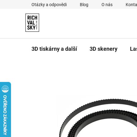
Přejít
Otázky a odpovědi
Blog
O nás
Konta
na
obsah
3D tiskárny a další
3D skenery
La