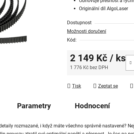
Obnovuje přesnost a rychl
0,0
Originální díl AlgoLaser
z
5
Dostupnost
hvězdiček.
Možnosti doručení
Kód:
2 149 Kč
/ ks
1 776 Kč bez DPH
Měrná cena:
Tisk
Zeptat se
Parametry
Hodnocení
 detaily rozmazané, i když máte všechno správně nastavené? Nej
provozu ztratil své optimální napětí a přesnost. Je čas na rychl