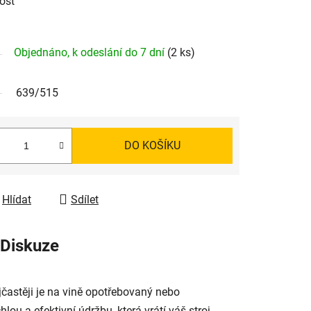
ost
Objednáno, k odeslání do 7 dní
(2 ks)
639/515
DO KOŠÍKU
Hlídat
Sdílet
Diskuze
častěji je na vině opotřebovaný nebo
ou a efektivní údržbu, která vrátí váš stroj