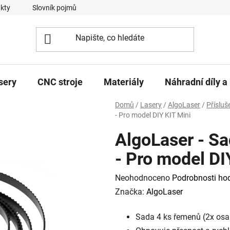
kty
Slovník pojmů
sery
CNC stroje
Materiály
Náhradní díly a 
Domů
/
Lasery
/
AlgoLaser
/
Přísluš
- Pro model DIY KIT Mini
AlgoLaser - S
- Pro model DI
Průměrné
Neohodnoceno
Podrobnosti ho
hodnocení
Značka:
AlgoLaser
produktu
Sada 4 ks řemenů (2x osa 
je