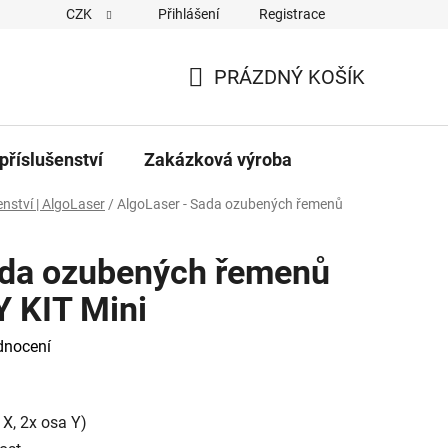
CZK
Přihlášení
Registrace
PRÁZDNÝ KOŠÍK
NÁKUPNÍ
KOŠÍK
příslušenství
Zakázková výroba
enství | AlgoLaser
/
AlgoLaser - Sada ozubených řemenů
ada ozubených řemenů
Y KIT Mini
dnocení
X, 2x osa Y)