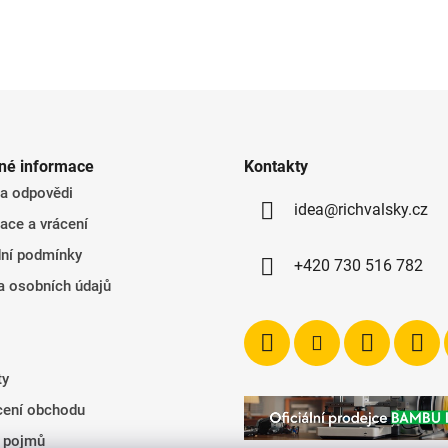
né informace
Kontakty
 a odpovědi
idea@richvalsky.cz
ace a vrácení
ní podmínky
+420 730 516 782
a osobních údajů
ty
ení obchodu
k pojmů