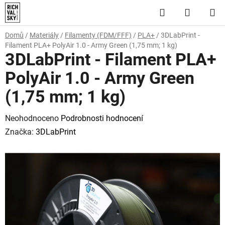
Přejít
Hledat
NÁKUP
na
obsah
KOŠÍK
Domů
/
Materiály
/
Filamenty (FDM/FFF)
/
PLA+
/
3DLabPrint -
Filament PLA+ PolyAir 1.0 - Army Green (1,75 mm; 1 kg)
3DLabPrint - Filament PLA+
PolyAir 1.0 - Army Green
(1,75 mm; 1 kg)
Průměrné
Neohodnoceno
Podrobnosti hodnocení
hodnocení
Značka:
3DLabPrint
produktu
je
0,0
z
5
hvězdiček.