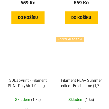
659 Kč
569 Kč
DO KOŠÍKU
DO KOŠÍKU
K ODESLÁNÍ DO 7 DNÍ
3DLabPrint - Filament
Filament PLA+ Summer
PLA+ PolyAir 1.0 - Light
edice - Fresh Lime (1,75
Blue (1,75 mm; 1 kg)
mm; 1 kg)
Skladem
(1 ks)
Skladem
(1 ks)