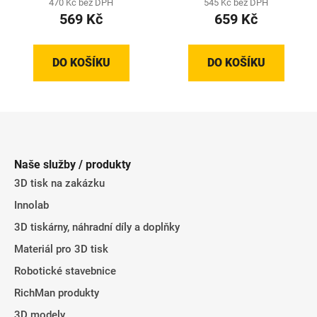
470 Kč bez DPH
545 Kč bez DPH
569 Kč
659 Kč
DO KOŠÍKU
DO KOŠÍKU
Z
á
p
Naše služby / produkty
a
3D tisk na zakázku
t
Innolab
í
3D tiskárny, náhradní díly a doplňky
Materiál pro 3D tisk
Robotické stavebnice
RichMan produkty
3D modely