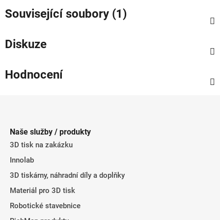
Související soubory (1)
Diskuze
Hodnocení
Z
á
p
Naše služby / produkty
a
3D tisk na zakázku
t
Innolab
í
3D tiskárny, náhradní díly a doplňky
Materiál pro 3D tisk
Robotické stavebnice