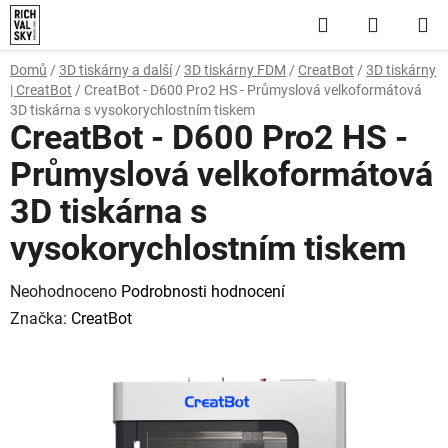
Přejít
Hledat
NÁKUP
na
obsah
KOŠÍK
Domů
/
3D tiskárny a další
/
3D tiskárny FDM
/
CreatBot
/
3D tiskárny
| CreatBot
/
CreatBot - D600 Pro2 HS - Průmyslová velkoformátová
3D tiskárna s vysokorychlostním tiskem
CreatBot - D600 Pro2 HS -
Průmyslová velkoformátová
3D tiskárna s
vysokorychlostním tiskem
Průměrné
Neohodnoceno
Podrobnosti hodnocení
hodnocení
Značka:
CreatBot
produktu
je
0,0
z